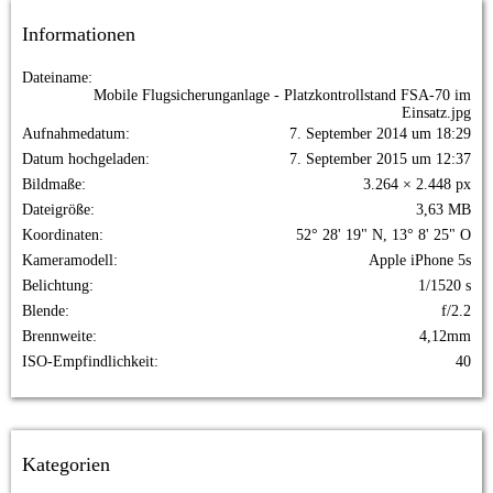
Informationen
Dateiname
Mobile Flugsicherunganlage - Platzkontrollstand FSA-70 im
Einsatz.jpg
Aufnahmedatum
7. September 2014 um 18:29
Datum hochgeladen
7. September 2015 um 12:37
Bildmaße
3.264 × 2.448 px
Dateigröße
3,63 MB
Koordinaten
52° 28' 19" N, 13° 8' 25" O
Kameramodell
Apple iPhone 5s
Belichtung
1/1520 s
Blende
f/2.2
Brennweite
4,12mm
ISO-Empfindlichkeit
40
Kategorien