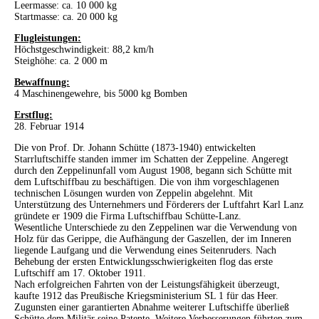
Leermasse: ca. 10 000 kg
Startmasse: ca. 20 000 kg
Flugleistungen:
Höchstgeschwindigkeit: 88,2 km/h
Steighöhe: ca. 2 000 m
Bewaffnung:
4 Maschinengewehre, bis 5000 kg Bomben
Erstflug:
28. Februar 1914
Die von Prof. Dr. Johann Schütte (1873-1940) entwickelten
Starrluftschiffe standen immer im Schatten der Zeppeline. Angeregt
durch den Zeppelinunfall vom August 1908, begann sich Schütte mit
dem Luftschiffbau zu beschäftigen. Die von ihm vorgeschlagenen
technischen Lösungen wurden von Zeppelin abgelehnt. Mit
Unterstützung des Unternehmers und Förderers der Luftfahrt Karl Lanz
gründete er 1909 die Firma Luftschiffbau Schütte-Lanz.
Wesentliche Unterschiede zu den Zeppelinen war die Verwendung von
Holz für das Gerippe, die Aufhängung der Gaszellen, der im Inneren
liegende Laufgang und die Verwendung eines Seitenruders. Nach
Behebung der ersten Entwicklungsschwierigkeiten flog das erste
Luftschiff am 17. Oktober 1911.
Nach erfolgreichen Fahrten von der Leistungsfähigkeit überzeugt,
kaufte 1912 das Preußische Kriegsministerium SL 1 für das Heer.
Zugunsten einer garantierten Abnahme weiterer Luftschiffe überließ
Schütte dem Militär seine Patente. Weitere Verbesserungen führten zum