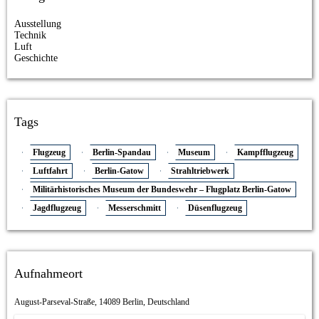
Ausstellung
Technik
Luft
Geschichte
Tags
Flugzeug
Berlin-Spandau
Museum
Kampfflugzeug
Luftfahrt
Berlin-Gatow
Strahltriebwerk
Militärhistorisches Museum der Bundeswehr – Flugplatz Berlin-Gatow
Jagdflugzeug
Messerschmitt
Düsenflugzeug
Aufnahmeort
August-Parseval-Straße, 14089 Berlin, Deutschland