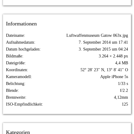
Informationen
Dateiname
Luftwaffenmuseum Gatow 063x.jpg
Aufnahmedatum
7. September 2014 um 17:41
Datum hochgeladen
3. September 2015 um 04:24
Bildmaße
3.264 × 2.448 px
Dateigröße
4,4 MB
Koordinaten
52° 28' 23" N, 13° 8' 41" O
Kameramodell
Apple iPhone 5s
Belichtung
1/33 s
Blende
f/2.2
Brennweite
4,12mm
ISO-Empfindlichkeit
125
Kategorien