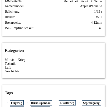
Koordinaten
52° 28' 23" N, 13° 8' 42" O
Kameramodell
Apple iPhone 5s
Belichtung
1/33 s
Blende
f/2.2
Brennweite
4,12mm
ISO-Empfindlichkeit
40
Kategorien
Militär – Krieg
Technik
Luft
Geschichte
Tags
Flugzeug
Berlin-Spandau
I. Weltkrieg
Segelflugzeug