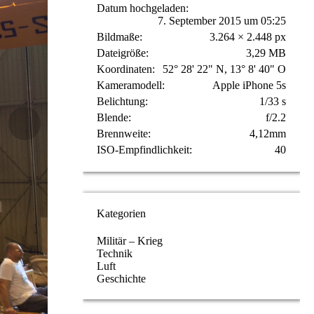
Datum hochgeladen
7. September 2015 um 05:25
Bildmaße
3.264 × 2.448 px
Dateigröße
3,29 MB
Koordinaten
52° 28' 22" N, 13° 8' 40" O
Kameramodell
Apple iPhone 5s
Belichtung
1/33 s
Blende
f/2.2
Brennweite
4,12mm
ISO-Empfindlichkeit
40
Kategorien
Militär – Krieg
Technik
Luft
Geschichte