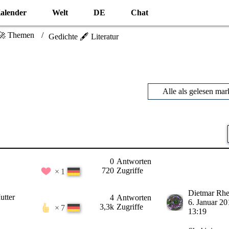
alender
Welt
DE
Chat
🚀 Themen
Gedichte 🖋️ Literatur
Alle als gelesen mar
0
Antworten
720
Zugriffe
1
Dietmar Rhe
utter
4
Antworten
6. Januar 2
3,3k
Zugriffe
7
13:19