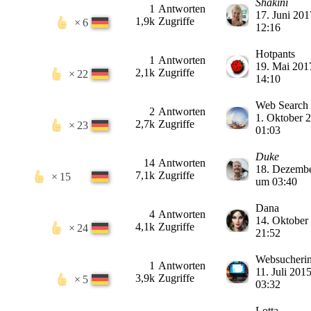
Shakini
1
Antworten
17. Juni 20
1,9k
Zugriffe
6
12:16
Hotpants
1
Antworten
19. Mai 201
2,1k
Zugriffe
22
14:10
Web Search
2
Antworten
1. Oktober 
2,7k
Zugriffe
23
01:03
Duke
14
Antworten
18. Dezemb
7,1k
Zugriffe
15
um 03:40
Dana
4
Antworten
14. Oktober
4,1k
Zugriffe
24
21:52
Websucheri
1
Antworten
11. Juli 201
3,9k
Zugriffe
5
03:32
Lotta