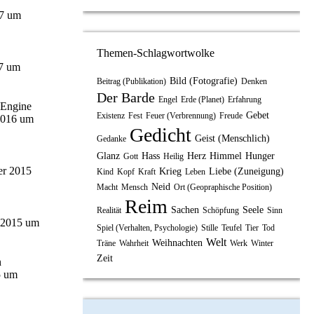
17 um
Themen-Schlagwortwolke
7 um
Bild (Fotografie)
Beitrag (Publikation)
Denken
Der Barde
Engel
Erde (Planet)
Erfahrung
 Engine
Gebet
Existenz
Fest
Feuer (Verbrennung)
Freude
2016 um
Gedicht
Geist (Menschlich)
Gedanke
Glanz
Hass
Herz
Himmel
Hunger
Gott
Heilig
er 2015
Krieg
Liebe (Zuneigung)
Kind
Kopf
Kraft
Leben
Neid
Macht
Mensch
Ort (Geopraphische Position)
Reim
Sachen
Seele
Realität
Schöpfung
Sinn
 2015 um
Spiel (Verhalten, Psychologie)
Stille
Teufel
Tier
Tod
Welt
Weihnachten
Träne
Wahrheit
Werk
Winter
Zeit
n
5 um