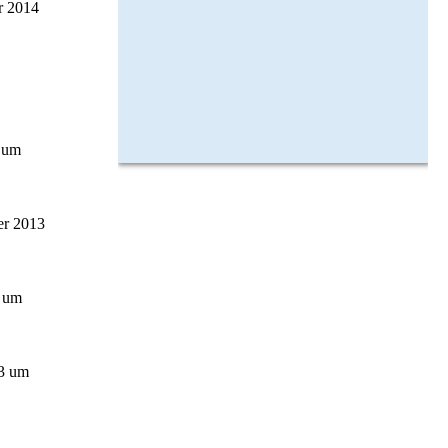
r 2014
 um
er 2013
3 um
3 um