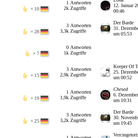
1
Antworten
12. Januar 
2k
Zugriffe
10
00:46
Der Barde
3
Antworten
31. Dezemb
3,3k
Zugriffe
28
um 05:53
0
Antworten
1k
Zugriffe
7
3
Antworten
25. Dezemb
2,9k
Zugriffe
15
um 00:52
Chesed
1
Antworten
6. Dezembe
1,9k
Zugriffe
19
um 10:31
Der Barde
3
Antworten
30. Novemb
3,2k
Zugriffe
25
um 19:45
Vercingetori
1
Antworten