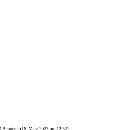
 Benutzer (
16. März 2023 um 12:52
)