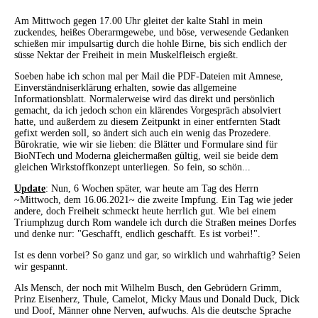
Am Mittwoch gegen 17.00 Uhr gleitet der kalte Stahl in mein
zuckendes, heißes Oberarmgewebe, und böse, verwesende Gedanken
schießen mir impulsartig durch die hohle Birne, bis sich endlich der
süsse Nektar der Freiheit in mein Muskelfleisch ergießt.
Soeben habe ich schon mal per Mail die PDF-Dateien mit Amnese,
Einverständniserklärung erhalten, sowie das allgemeine
Informationsblatt. Normalerweise wird das direkt und persönlich
gemacht, da ich jedoch schon ein klärendes Vorgespräch absolviert
hatte, und außerdem zu diesem Zeitpunkt in einer entfernten Stadt
gefixt werden soll, so ändert sich auch ein wenig das Prozedere.
Bürokratie, wie wir sie lieben: die Blätter und Formulare sind für
BioNTech und Moderna gleichermaßen gültig, weil sie beide dem
gleichen Wirkstoffkonzept unterliegen. So fein, so schön...
Update
: Nun, 6 Wochen später, war heute am Tag des Herrn
~Mittwoch, dem 16.06.2021~ die zweite Impfung. Ein Tag wie jeder
andere, doch Freiheit schmeckt heute herrlich gut. Wie bei einem
Triumphzug durch Rom wandele ich durch die Straßen meines Dorfes
und denke nur: "Geschafft, endlich geschafft. Es ist vorbei!".
Ist es denn vorbei? So ganz und gar, so wirklich und wahrhaftig? Seien
wir gespannt.
Als Mensch, der noch mit Wilhelm Busch, den Gebrüdern Grimm,
Prinz Eisenherz, Thule, Camelot, Micky Maus und Donald Duck, Dick
und Doof, Männer ohne Nerven, aufwuchs. Als die deutsche Sprache