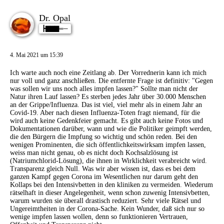
Dr. Opal
┣▇▇▇═─
4. Mai 2021 um 15:39
Ich warte auch noch eine Zeitlang ab. Der Vorrednerin kann ich mich
nur voll und ganz anschließen. Die entfernte Frage ist definitiv: "Gegen
was sollen wir uns noch alles impfen lassen?" Sollte man nicht der
Natur ihren Lauf lassen? Es sterben jedes Jahr über 30.000 Menschen
an der Grippe/Influenza. Das ist viel, viel mehr als in einem Jahr an
Covid-19. Aber nach diesen Influenza-Toten fragt niemand, für die
wird auch keine Gedenkfeier gemacht. Es gibt auch keine Fotos und
Dokumentationen darüber, wann und wie die Politiker geimpft werden,
die den Bürgern die Impfung so wichtig und schön reden. Bei den
wenigen Prominenten, die sich öffentlichkeitswirksam impfen lassen,
weiss man nicht genau, ob es nicht doch Kochsalzlösung ist
(Natriumchlorid-Lösung), die ihnen in Wirklichkeit verabreicht wird.
Transparenz gleich Null. Was wir aber wissen ist, dass es bei dem
ganzen Kampf gegen Corona im Wesentlichen nur darum geht den
Kollaps bei den Intensivbetten in den kliniken zu vermeiden. Wiederum
rätselhaft in dieser Angelegenheit, wenn schon zuwenig Intensivbetten,
warum wurden sie überall drastisch reduziert. Sehr viele Rätsel und
Ungereimtheiten in der Corona-Sache. Kein Wunder, daß sich nur so
wenige impfen lassen wollen, denn so funktionieren Vertrauen,