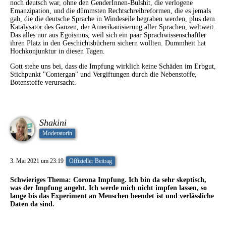
noch deutsch war, ohne den GenderInnen-Bulshit, die verlogene
Emanzipation, und die dümmsten Rechtschreibreformen, die es jemals
gab, die die deutsche Sprache in Windeseile begraben werden, plus dem
Katalysator des Ganzen, der Amerikanisierung aller Sprachen, weltweit.
Das alles nur aus Egoismus, weil sich ein paar Sprachwissenschaftler
ihren Platz in den Geschichtsbüchern sichern wollten. Dummheit hat
Hochkonjunktur in diesen Tagen.
Gott stehe uns bei, dass die Impfung wirklich keine Schäden im Erbgut,
Stichpunkt "Contergan" und Vergiftungen durch die Nebenstoffe,
Botenstoffe verursacht.
Shakini
Moderatorin
3. Mai 2021 um 23:19
Offizieller Beitrag
Schwieriges Thema: Corona Impfung. Ich bin da sehr skeptisch,
was der Impfung angeht. Ich werde mich nicht impfen lassen, so
lange bis das Experiment an Menschen beendet ist und verlässliche
Daten da sind.