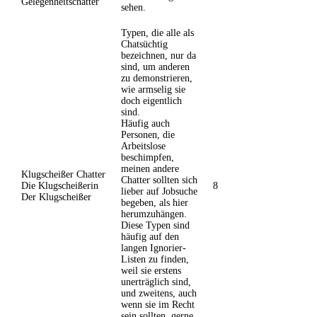
Gelegenheitschatter
sehen.
Typen, die alle als
Chatsüchtig
bezeichnen, nur da
sind, um anderen
zu demonstrieren,
wie armselig sie
doch eigentlich
sind.
Häufig auch
Personen, die
Arbeitslose
beschimpfen,
meinen andere
Klugscheißer Chatter
Chatter sollten sich
Die Klugscheißerin
8
lieber auf Jobsuche
Der Klugscheißer
begeben, als hier
herumzuhängen.
Diese Typen sind
häufig auf den
langen Ignorier-
Listen zu finden,
weil sie erstens
unerträglich sind,
und zweitens, auch
wenn sie im Recht
sein sollten, gerne