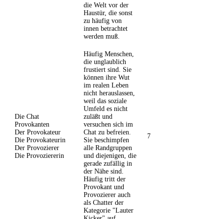
die Welt vor der
Haustür, die sonst
zu häufig von
innen betrachtet
werden muß.
Häufig Menschen,
die unglaublich
frustiert sind. Sie
können ihre Wut
im realen Leben
nicht herauslassen,
weil das soziale
Umfeld es nicht
Die Chat
zuläßt und
Provokanten
versuchen sich im
Der Provokateur
Chat zu befreien.
7
Die Provokateurin
Sie beschimpfen
Der Provozierer
alle Randgruppen
Die Provoziererin
und diejenigen, die
gerade zufällig in
der Nähe sind.
Häufig tritt der
Provokant und
Provozierer auch
als Chatter der
Kategorie "Lauter
Kicker" auf.