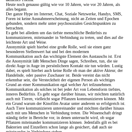
Heute noch genauso gültig wie vor 10 Jahren, wie vor 20 Jahren, als
alles begann.
Der ganze Hype im Internet, Chat, Soziale Netzwerke, Handys, SMS,
Foren ist keine Ausnahmeerscheinung, nicht an Zeiten und Epochen
gebunden, sondern mehr unter psychosozialen Gesichtspunkten zu
betrachten.
Es geht bei alledem um das tiefste menschliche Bedürfnis zu
kommunizieren, miteinander in Verbindung zu treten, und dies auf die
leichteste Art und Weise.
Anonymität spielt hierbei eine große Rolle, weil sie einen ganz
besonderen Stellenwert hat und bei den modernen
Kommunikation auch das wichtigste Element des Austauschs ist. Erst
die Anonymität läßt Menschen Dinge sagen, Schreiben, tun, die sie
direkt Auge in Auge im persönlicheen Kontakt nie tun würden. Lustig
dabei, es spielt hierbei auch keine Rolle ob man der aktive Akteur, der
Handelnde, oder passive Zuschauer ist. Beide vereint das nicht
erkennbar sein, die Verstecktheit der eigenen Person als wichtiges
Grund an einer Kommunikation egal welcher Art teilzunehmen.
Kommunikation als solches ist bei jeder Art von Lebensform tiefstes,
inneres Bedürfnis. Es geht sogar darüber hinaus, wir möchten natürlich
auch mit Tieren, vielleicht sogar Pflanzen kommunizieren können. Mit
ein Grund warum der Kinofilm Avatar unter anderem so erfolgreich ist.
Auch Tiere kommunizieren untereinander und möchten darüber hinaus
auch mit uns Menschen in Verbindung treten. Die Wissenschaft dringt
ständig tiefer in Bereiche vor, in denen untersucht wird, ob sogar
Pflanzen miteinander kommunizieren können. Jedenfalls gilt es bei
Bakterien und Einzellern schon lange als gesichert, daß auch sie
miteinander in Verbindung stehen.