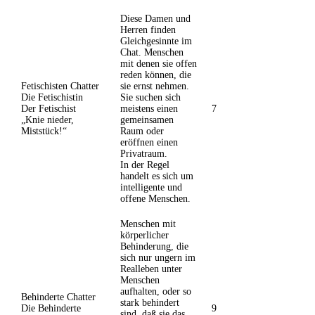
Diese Damen und
Herren finden
Gleichgesinnte im
Chat. Menschen
mit denen sie offen
reden können, die
Fetischisten Chatter
sie ernst nehmen.
Die Fetischistin
Sie suchen sich
Der Fetischist
meistens einen
7
„Knie nieder,
gemeinsamen
Miststück!“
Raum oder
eröffnen einen
Privatraum.
In der Regel
handelt es sich um
intelligente und
offene Menschen.
Menschen mit
körperlicher
Behinderung, die
sich nur ungern im
Realleben unter
Menschen
aufhalten, oder so
Behinderte Chatter
stark behindert
Die Behinderte
9
sind, daß sie das