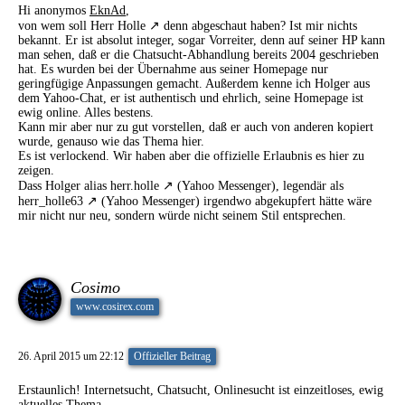
Hi anonymos
EknAd
,
von wem soll
Herr Holle
denn abgeschaut haben? Ist mir nichts
bekannt. Er ist absolut integer, sogar Vorreiter, denn auf seiner HP kann
man sehen, daß er die Chatsucht-Abhandlung bereits 2004 geschrieben
hat. Es wurden bei der Übernahme aus seiner Homepage nur
geringfügige Anpassungen gemacht. Außerdem kenne ich Holger aus
dem Yahoo-Chat, er ist authentisch und ehrlich, seine Homepage ist
ewig online. Alles bestens.
Kann mir aber nur zu gut vorstellen, daß er auch von anderen kopiert
wurde, genauso wie das Thema hier.
Es ist verlockend. Wir haben aber die offizielle Erlaubnis es hier zu
zeigen.
Dass Holger alias
herr.holle
(Yahoo Messenger), legendär als
herr_holle63
(Yahoo Messenger) irgendwo abgekupfert hätte wäre
mir nicht nur neu, sondern würde nicht seinem Stil entsprechen.
Cosimo
www.cosirex.com
26. April 2015 um 22:12
Offizieller Beitrag
Erstaunlich! Internetsucht, Chatsucht, Onlinesucht ist einzeitloses, ewig
aktuelles Thema.