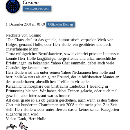
Cosimo
www.cosirex.com
1. Dezember 2008 um 01:09
Offizieller Beitrag
Nachsatz von Cosimo
"Die Chatsucht" ist das geniale, humoristisch verpackte Werk von
Holger, genannt Holle, oder Herr Holle, ein gebildeter und auch
chaterfahrene Mann.
Trotz erfolgreicher Berufskarriere, sowie vielerlei privater Interessen
konnte Herr Holle langjährige, tiefgreifende und allzu menschliche
Erfahrungen im bekannten Yahoo Chat sammeln, dabei auch viele
Chatsüchtige kennenlernen.
Herr Holle wird uns unter seinen Yahoo Nicknamen herr.holle und
herr_holle64 stets als ein guter Freund, der in hilfsbereiter Manier an
den wunderbaren, abendlichen Treffen in virtueller
Kerzenlichtatmosphäre des Chatraums Luderbox:1 lebendig in
Erinnerung bleiben. Wir haben dabei Tränen gelacht, oder auch mal
geweint, aber interessant war es immer.
All dies, grade so als ob gestern geschehen, auch wenn es den Yahoo
Chat mit hunderten Chaträumen seit 2008 nicht mehr gibt. Zur Zeit
stellt Herr Holle wieder unter Beweis das er keiner seiner Kategorien
zugehörig sein wird.
Vielen Dank, Herr Holle