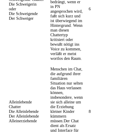
bedrängt, wenn er
Die Schweigerin
in PN
oder
6
angesprochen wird,
Die Schweigende
faßt sich kurz und
Der Schweiger
ist überwiegend im
Hintergrund. Wenn
man diesen
Chattertyp
kritisiert oder
bewußt nötigt ins
Voice zu kommen,
verläßt er meist
wortlos den Raum.
Menschen im Chat,
die aufgrund ihrer
familiären
Situation nur selten
das Haus verlassen
können,
insbesondere, wenn
Alleinlebende
sie sich alleine um
Chatter
die Erziehung
Die Alleinlebende
kleiner Kinder
8
Der Alleinlebende
kümmern
Alleinerziehende
müssen.Der Chat
dient als Ersatz
und Interface für