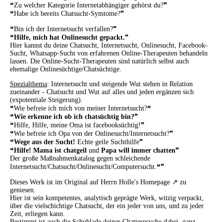
❝Zu welcher Kategorie Internetabhängiger gehörst du?❞
❝Habe ich bereits Chatsucht-Symtome?❞
❝Bin ich der Internetsucht verfallen?❞
❝
Hilfe, mich hat Onlinesucht gepackt.
❞
Hier kannst du deine Chatsucht, Internetsucht, Onlinesucht, Facebook-
Sucht, Whatsapp-Sucht von erfahrenen Online-Therapeuten behandeln
lassen. Die Online-Sucht-Therapeuten sind natürlich selbst auch
ehemalige Onlinesüchtige/Chatsüchtige.
Spezialthema
: Internetsucht und steigende Wut stehen in Relation
zueinander - Chatsucht und Wut auf alles und jeden ergänzen sich
(expotentiale Steigerung).
❝Wie befreie ich mich von meiner Internetsucht?❝
❝
Wie erkenne ich ob ich chatsüchtig bin?
❞
❝Hilfe, Hilfe, meine Oma ist facebooksüchtig!❞
❝Wie befreie ich Opa von der Onlinesucht/Internetsucht?❞
❝
Wege aus der Sucht!
Echte geile Suchthilfe❞
❝
Hilfe! Mama ist chatgeil
und
Papa will immer chatten
❞
Der große Maßnahmenkatalog gegen schleichende
Internetsucht/Chatsucht/Onlinesucht/Computersucht.❝❞
Dieses Werk ist im Original auf
Herrn Holle's Homepage
zu
geniesen.
Hier ist sein kompetentes, analytisch geprägte Werk, witzig ver
packt,
über die vielschichtige Chatsucht, der ein jeder von uns, und zu jeder
Zeit, erliegen kann.
Bestimmt ist auch die Schublade deiner Chatterpsyche dabei, ganz