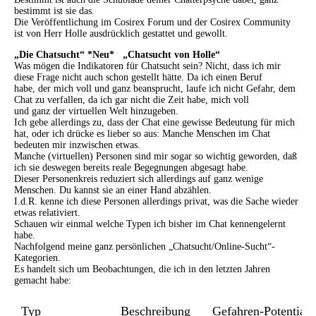
bestimmt ist sie das.
Die Veröffentlichung im Cosirex Forum und der Cosirex Community
ist von Herr Holle ausdrücklich gestattet und gewollt.
„Die Chatsucht“ *Neu* „Chatsucht von Holle
“
Was mögen die Indikatoren für Chatsucht sein? Nicht, dass ich mir
diese Frage nicht auch schon gestellt hätte. Da ich einen Beruf
habe, der mich voll und ganz beansprucht, laufe ich nicht Gefahr, dem
Chat zu verfallen, da ich gar nicht die Zeit habe, mich voll
und ganz der virtuellen Welt hinzugeben.
Ich gebe allerdings zu, dass der Chat eine gewisse Bedeutung für mich
hat, oder ich drücke es lieber so aus: Manche Menschen im Chat
bedeuten mir inzwischen etwas.
Manche (virtuellen) Personen sind mir sogar so wichtig geworden, daß
ich sie deswegen bereits reale Begegnungen abgesagt habe.
Dieser Personenkreis reduziert sich allerdings auf ganz wenige
Menschen. Du kannst sie an einer Hand abzählen.
I.d.R. kenne ich diese Personen allerdings privat, was die Sache wieder
etwas relativiert.
Schauen wir einmal welche Typen ich bisher im Chat kennengelernt
habe.
Nachfolgend meine ganz persönlichen „Chatsucht/Online-Sucht“-
Kategorien.
Es handelt sich um Beobachtungen, die ich in den letzten Jahren
gemacht habe:
Typ
Beschreibung
Gefahren-Potential 