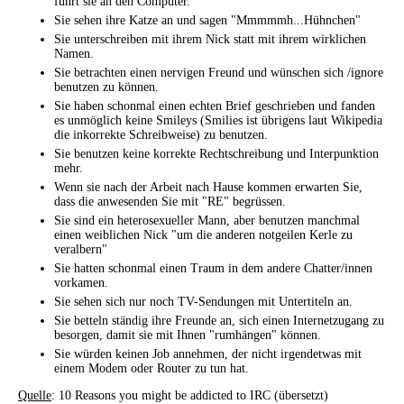
führt sie an den Computer.
Sie sehen ihre Katze an und sagen "Mmmmmh...Hühnchen"
Sie unterschreiben mit ihrem Nick statt mit ihrem wirklichen
Namen.
Sie betrachten einen nervigen Freund und wünschen sich /ignore
benutzen zu können.
Sie haben schonmal einen echten Brief geschrieben und fanden
es unmöglich keine Smileys (Smilies ist übrigens laut Wikipedia
die inkorrekte Schreibweise) zu benutzen.
Sie benutzen keine korrekte Rechtschreibung und Interpunktion
mehr.
Wenn sie nach der Arbeit nach Hause kommen erwarten Sie,
dass die anwesenden Sie mit "RE" begrüssen.
Sie sind ein heterosexueller Mann, aber benutzen manchmal
einen weiblichen Nick "um die anderen notgeilen Kerle zu
veralbern"
Sie hatten schonmal einen Traum in dem andere Chatter/innen
vorkamen.
Sie sehen sich nur noch TV-Sendungen mit Untertiteln an.
Sie betteln ständig ihre Freunde an, sich einen Internetzugang zu
besorgen, damit sie mit Ihnen "rumhängen" können.
Sie würden keinen Job annehmen, der nicht irgendetwas mit
einem Modem oder Router zu tun hat.
Quelle
: 10 Reasons you might be addicted to IRC (übersetzt)