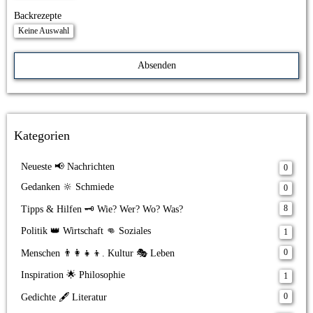
Backrezepte
Keine Auswahl
Kategorien
Neueste 📢 Nachrichten
0
Gedanken 🔆 Schmiede
0
8
Tipps & Hilfen 🗝️ Wie? Wer? Wo? Was?
Politik 👑 Wirtschaft 👊 Soziales
1
0
Menschen 👨‍👩‍👧‍👦. Kultur 🎭 Leben
Inspiration 🌟 Philosophie
1
0
Gedichte 🖋️ Literatur