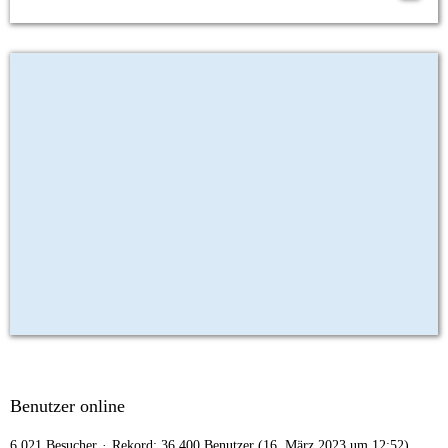
Benutzer online
6.021 Besucher
Rekord: 36.400 Benutzer (
16. März 2023 um 12:52
)