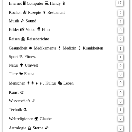
17
Internet 🖥️ Computer 💻 Handy 📱
Kochen 🍝 Rezepte 🍷 Restaurant
2
Musik 🎵 Sound
4
Bilder 📸 Video 🎥 Film
0
0
Reisen 🏝️ Reiseberichte
Gesundheit 🍀 Medikamente 💊 Medizin 💉 Krankheiten
1
Sport 🏃 Fitness
1
Natur 🌳 Umwelt
0
Tiere 🐎 Fauna
0
0
Menschen 👨‍👩‍👧‍👦. Kultur 🎭 Leben
Kunst 🎨
0
Wissenschaft 🔬
0
Technik ⚗️
1
0
Weltreligionen 🌍 Glaube
Astrologie 🔮 Sterne 🌠
0