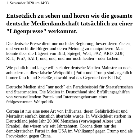
1. September 2020 um 14:33
Entsetzlich zu sehen und hören wie die gesamte
deutsche Medienlandschaft tatsächlich zu einer
"Lügenpresse" verkommt.
Die deutsche Presse dient nur noch der Regierung, besser deren Zielen,
und versucht die Bürger und deren Meinung zu manipulieren. Man
könnte über die Lügerei von Bild, Spiegel, Welt, FAZ, ARD, ZDF,
RTL, Pro7, SAT1, und, und, und nur noch heulen - oder lachen.
Wie peinlich und lange will sich der deutsche Medien-Mainstream noch
anbiedern an diese falsche Weltpolitik (Putin und Trump sind angeblich
immer falsch und Scheiße, obwohl real das Gegenteil der Fall ist).
Deutsche Medien sind "nur noch" ein Paradebeispiel für Staatsfernsehen
und Staatsmedien. Die Medien in Deutschland sind Erfüllungsgehilfen
von vorauseilendem Partei- und Interessengehorsam einer
fehlgesteuerten Weltpolitik.
Corona ist nur eine neue Art von Influenza, deren Gefährlichkeit und
Mortalität einfach künstlich überhöht wurde. In Wirklichkeit sterben in
Deutschland jedes Jahr 20.000 Menschen (vorwiegend Ältere und
Kranke), das wissen wir seit Jahrzehnten. Corona dient nur der
demokratischen Partei in den USA im Wahlkampf gegen Trump und als
Provokation gegen China.