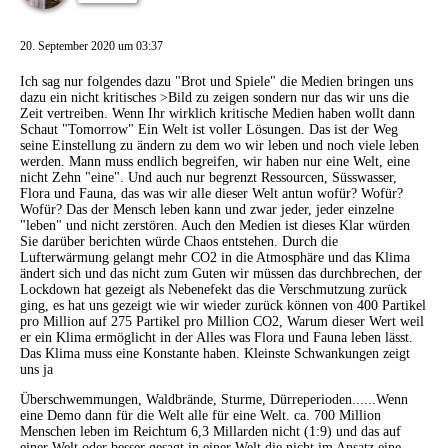
20. September 2020 um 03:37
Ich sag nur folgendes dazu "Brot und Spiele" die Medien bringen uns
dazu ein nicht kritisches >Bild zu zeigen sondern nur das wir uns die
Zeit vertreiben. Wenn Ihr wirklich kritische Medien haben wollt dann
Schaut "Tomorrow" Ein Welt ist voller Lösungen. Das ist der Weg
seine Einstellung zu ändern zu dem wo wir leben und noch viele leben
werden. Mann muss endlich begreifen, wir haben nur eine Welt, eine
nicht Zehn "eine". Und auch nur begrenzt Ressourcen, Süsswasser,
Flora und Fauna, das was wir alle dieser Welt antun wofür? Wofür?
Wofür? Das der Mensch leben kann und zwar jeder, jeder einzelne
"leben" und nicht zerstören. Auch den Medien ist dieses Klar würden
Sie darüber berichten würde Chaos entstehen. Durch die
Lufterwärmung gelangt mehr CO2 in die Atmosphäre und das Klima
ändert sich und das nicht zum Guten wir müssen das durchbrechen, der
Lockdown hat gezeigt als Nebenefekt das die Verschmutzung zurück
ging, es hat uns gezeigt wie wir wieder zurück können von 400 Partikel
pro Million auf 275 Partikel pro Million CO2, Warum dieser Wert weil
er ein Klima ermöglicht in der Alles was Flora und Fauna leben lässt.
Das Klima muss eine Konstante haben. Kleinste Schwankungen zeigt
uns ja
Überschwemmungen, Waldbrände, Sturme, Dürreperioden......Wenn
eine Demo dann für die Welt alle für eine Welt. ca. 700 Million
Menschen leben im Reichtum 6,3 Millarden nicht (1:9) und das auf
einer Welt oder besser gesagt in einer Welt die nicht im Ansatz eine