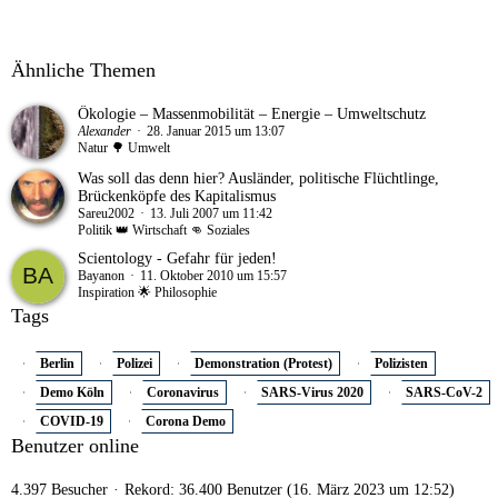
Ähnliche Themen
Ökologie – Massenmobilität – Energie – Umweltschutz
Alexander
28. Januar 2015 um 13:07
Natur 🌳 Umwelt
Was soll das denn hier? Ausländer, politische Flüchtlinge,
Brückenköpfe des Kapitalismus
Sareu2002
13. Juli 2007 um 11:42
Politik 👑 Wirtschaft 👊 Soziales
Scientology - Gefahr für jeden!
Bayanon
11. Oktober 2010 um 15:57
Inspiration 🌟 Philosophie
Tags
Berlin
Polizei
Demonstration (Protest)
Polizisten
Demo Köln
Coronavirus
SARS-Virus 2020
SARS-CoV-2
COVID-19
Corona Demo
Benutzer online
4.397 Besucher
Rekord: 36.400 Benutzer (
16. März 2023 um 12:52
)