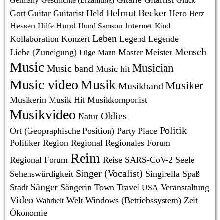
Gitarre
Gitarrist
Germany
Geschichte (Erzählung)
Glück
Helmut Becker
Gott
Guitar
Guitarist
Held
Hero
Herz
Hessen
Hund
Internet
Hilfe
Hund Samson
Kind
Leben
Kollaboration
Konzert
Legend
Legende
Mensch
Liebe (Zuneigung)
Master
Meister
Lüge
Mann
Music
Musician
Music band
Music hit
Music video
Musik
Musiker
Musikband
Musikerin
Musik Hit
Musikkomponist
Musikvideo
Oldies
Natur
Politik
Ort (Geopraphische Position)
Party
Place
Politiker
Region
Regional
Regionales Forum
Reim
Regional Forum
Reise
SARS-CoV-2
Seele
Singer (Vocalist)
Sehenswürdigkeit
Singirella
Spaß
Sänger
Stadt
Sängerin
Town
Travel
Veranstaltung
USA
Video
Welt
Windows (Betriebssystem)
Zeit
Wahrheit
Ökonomie