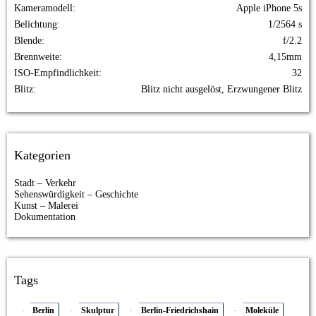
Kameramodell
Apple iPhone 5s
Belichtung
1/2564 s
Blende
f/2.2
Brennweite
4,15mm
ISO-Empfindlichkeit
32
Blitz
Blitz nicht ausgelöst, Erzwungener Blitz
Kategorien
Stadt – Verkehr
Sehenswürdigkeit – Geschichte
Kunst – Malerei
Dokumentation
Tags
Berlin
Skulptur
Berlin-Friedrichshain
Moleküle