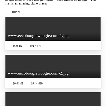
man is an amazing piano player
Bilder
www.eecoboogiewoogie.com-1.jpg
15,9 kB
480 × 177
www.eecoboogiewoogie.com-2.jpg
26,44 kB
194 × 480