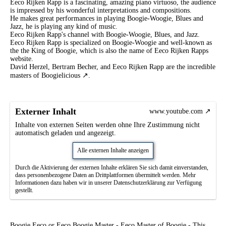
Eeco Rijken Rapp is a fascinating, amazing piano virtuoso, the audience
is impressed by his wonderful interpretations and compositions.
He makes great performances in playing Boogie-Woogie, Blues and
Jazz, he is playing any kind of music.
Eeco Rijken Rapp's channel with Boogie-Woogie, Blues, and Jazz.
Eeco Rijken Rapp is specialized on Boogie-Woogie and well-known as
the the
King of Boogie
, which is also the name of
Eeco Rijken Rapps
website
.
David Herzel, Bertram Becher, and Eeco Rijken Rapp are the incredible
masters of Boogielicious
.
Externer Inhalt
www.youtube.com
Inhalte von externen Seiten werden ohne Ihre Zustimmung nicht
automatisch geladen und angezeigt.
Alle externen Inhalte anzeigen
Durch die Aktivierung der externen Inhalte erklären Sie sich damit einverstanden,
dass personenbezogene Daten an Drittplattformen übermittelt werden. Mehr
Informationen dazu haben wir in unserer Datenschutzerklärung zur Verfügung
gestellt.
Boogie Eeco
or
Eeco Boogie Master
-
Eeco Master of Boogie
-
This