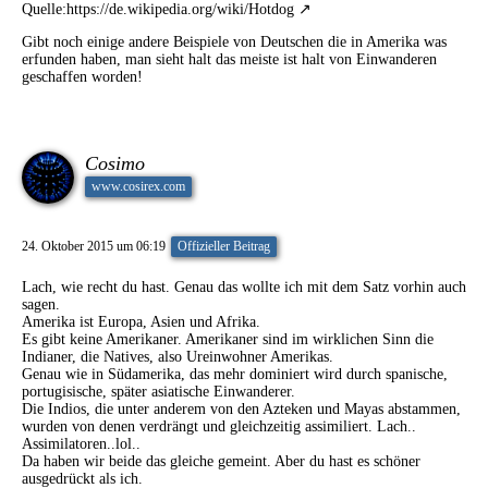
Quelle:
https://de.wikipedia.org/wiki/Hotdog
Gibt noch einige andere Beispiele von Deutschen die in Amerika was
erfunden haben, man sieht halt das meiste ist halt von Einwanderen
geschaffen worden!
Cosimo
www.cosirex.com
24. Oktober 2015 um 06:19
Offizieller Beitrag
Lach, wie recht du hast. Genau das wollte ich mit dem Satz vorhin auch
sagen.
Amerika ist Europa, Asien und Afrika.
Es gibt keine Amerikaner. Amerikaner sind im wirklichen Sinn die
Indianer, die Natives, also Ureinwohner Amerikas.
Genau wie in Südamerika, das mehr dominiert wird durch spanische,
portugisische, später asiatische Einwanderer.
Die Indios, die unter anderem von den Azteken und Mayas abstammen,
wurden von denen verdrängt und gleichzeitig assimiliert. Lach..
Assimilatoren..lol..
Da haben wir beide das gleiche gemeint. Aber du hast es schöner
ausgedrückt als ich.