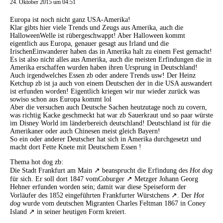
24. Oktober 2015 um 04:51
Europa ist noch nicht ganz USA-Amerika!
Klar gibts hier viele Trends und Zeugs aus Amerika, auch die
HalloweenWelle ist rübergeschwappt! Aber Halloween kommt
eigentlich aus Europa, genauer gesagt aus Irland und die
IrischenEinwanderer haben das in Amerika halt zu einem Fest gemacht!
Es ist also nicht alles aus Amerika, auch die meisten Erfindungen die in
Amerika erschaffen wurden haben ihren Ursprung in Deutschland!
Auch irgendwelches Essen zb oder andere Trends usw! Der Heinz
Ketchup zb ist ja auch von einem Deutschen der in die USA auswandert
ist erfunden worden! Eigentlich kriegen wir nur wieder zurück was
sowiso schon aus Europa kommt lol
Aber die versuchen auch Deutsche Sachen heutzutage noch zu covern,
was richtig Kacke geschmeckt hat war zb Sauerkraut und so paar würste
im Disney World im länderbereich deutschland! Deutschland ist für die
Amerikaner oder auch Chinesen meist gleich Bayern!
So ein oder anderer Deutscher hat sich in Amerika durchgesetzt und
macht dort Fette Knete mit Deutschem Essen !
Thema hot dog zb:
Die Stadt
Frankfurt am Main
beansprucht die Erfindung des
Hot dog
für sich. Er soll dort 1847 vom
Coburger
Metzger Johann Georg
Hehner erfunden worden sein; damit war diese Speiseform der
Vorläufer des 1852 eingeführten
Frankfurter Würstchens
. Der
Hot
dog
wurde vom deutschen Migranten Charles Feltman 1867 in
Coney
Island
in seiner heutigen Form kreiert.