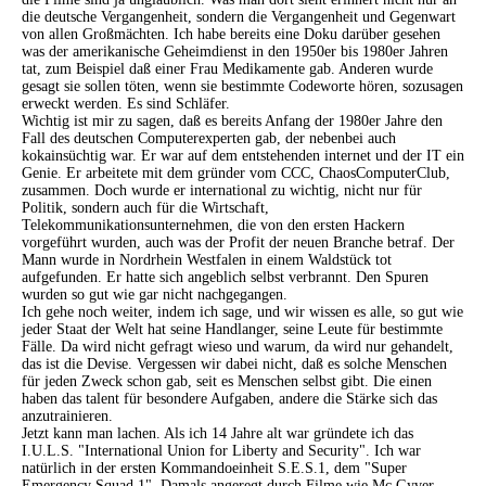
die deutsche Vergangenheit, sondern die Vergangenheit und Gegenwart
von allen Großmächten. Ich habe bereits eine Doku darüber gesehen
was der amerikanische Geheimdienst in den 1950er bis 1980er Jahren
tat, zum Beispiel daß einer Frau Medikamente gab. Anderen wurde
gesagt sie sollen töten, wenn sie bestimmte Codeworte hören, sozusagen
erweckt werden. Es sind Schläfer.
Wichtig ist mir zu sagen, daß es bereits Anfang der 1980er Jahre den
Fall des deutschen Computerexperten gab, der nebenbei auch
kokainsüchtig war. Er war auf dem entstehenden internet und der IT ein
Genie. Er arbeitete mit dem gründer vom CCC, ChaosComputerClub,
zusammen. Doch wurde er international zu wichtig, nicht nur für
Politik, sondern auch für die Wirtschaft,
Telekommunikationsunternehmen, die von den ersten Hackern
vorgeführt wurden, auch was der Profit der neuen Branche betraf. Der
Mann wurde in Nordrhein Westfalen in einem Waldstück tot
aufgefunden. Er hatte sich angeblich selbst verbrannt. Den Spuren
wurden so gut wie gar nicht nachgegangen.
Ich gehe noch weiter, indem ich sage, und wir wissen es alle, so gut wie
jeder Staat der Welt hat seine Handlanger, seine Leute für bestimmte
Fälle. Da wird nicht gefragt wieso und warum, da wird nur gehandelt,
das ist die Devise. Vergessen wir dabei nicht, daß es solche Menschen
für jeden Zweck schon gab, seit es Menschen selbst gibt. Die einen
haben das talent für besondere Aufgaben, andere die Stärke sich das
anzutrainieren.
Jetzt kann man lachen. Als ich 14 Jahre alt war gründete ich das
I.U.L.S. "International Union for Liberty and Security". Ich war
natürlich in der ersten Kommandoeinheit S.E.S.1, dem "Super
Emergency Squad 1". Damals angeregt durch Filme wie Mc Gyver,