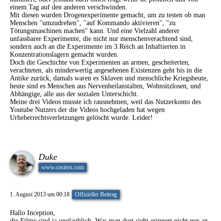
einem Tag auf den anderen verschwinden.
Mit diesen wurden Drogenexperimente gemacht, um zu testen ob man
Menschen "umzudrehen", "auf Kommando aktivieren", "zu
Tötungsmaschinen machen" kann. Und eine Vielzahl anderer
unfassbarer Experimente, die nicht nur menschenverachtend sind,
sondern auch an die Experimente im 3.Reich an Inhaftierten in
Konzentrationslagern gemacht wurden.
Doch die Geschichte von Experimenten an armen, gescheiterten,
verachteten, als minderwertig angesehenen Existenzen geht bis in die
Antike zurück, damals waren es Sklaven und menschliche Kriegsbeute,
heute sind es Menschen aus Nervenheilanstalten, Wohnsitzlosen, und
Abhängige, alle aus der sozialen Unterschicht.
Meine drei Videos musste ich rausnehmen, weil das Nutzerkonto des
Youtube Nutzers der die Videos hochgeladen hat wegen
Urheberrechtsverletzungen gelöscht wurde. Leider!
Duke
www.cosirex.com
1. August 2013 um 00:18
Offizieller Beitrag
Hallo Inception,
die Filme sind ja unglaublich. Was man dort sieht erinnert nicht nur an