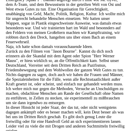
dem A-Team, und dem Bewusstsein in der geteilten Welt von Ost und
West etwas Gutes zu tun. Eine Organisation für Gerechtigkeit,
unabhängig von Geld, Macht, Politik, Religion, Kultur. Ich wollte mich
für ungerecht behandelte Menschen einsetzen. Wir hatten unser
Wappen, sogar in Plastik eingeschweisste Ausweise, was damals etwas
besonderes war. Und wir trainierten hart im Wald und besonnders auf
den Feldern von meinen Großeltern machten wir Kampftraining, wir
robbten durch den Dreck, hangelten uns über einen Bach an einem
Feuerwehrseil.
Naja, ich hatte schon damals vorausschauende Ideen.
Zurück zu den Filmen von "Jason Bourne". Kannst du dich noch
erinnern als der Skandal mit dem Agent oder Spion "Herr Werner
Mauss", er hiess wirklich so, an die Öffentlichkeit kam. Selbst unser
Deutschland, Vorreiter seit dem Dritten Reich an Pazifismus,
Friedensbewegung und dem Wohlwollen der ganzen Welt Gutes zu tun.
Nichts dagegen zu sagen, doch auch wir haben die Frauen und Männer,
die Spezialeinheiten für die Fälle, wenn alle Rechtsstaatlichkeit außer
Kraft gesetzt ist, oder scheint, und einfach nur gehandelt werden muss.
Ich wehre mich nur gegen die Methoden, Versuche an Unschuldigen zu
machen, obdachlose Menschen am Rande der Gesellschaft ohne Namen
zu entführen, in Zellen zu stecken, sie experimentell zu mißbrauchen
um sie dann irgendwo zu entsorgen.
In dieser Hinsicht ist jeder Staat, der das tut, oder nicht wenigstens
dagegen ankämpft oder es besser machen will, kein Deut besser als was
bei uns im Dritten Reich geschah. Es gibt doch genug Leute die
freiwillig oder für eine Handvoll Geld an sich experimentieren lassen.
Leider viel zu viele die mit Drogen und anderen Suchtmitteln freiwillig
spielen.