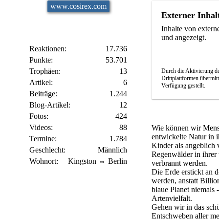
www.cosirex.com
Externer Inhal
Inhalte von exter
und angezeigt.
Reaktionen
17.736
Punkte
53.701
Trophäen
13
Durch die Aktivierung de
Drittplattformen übermit
Artikel
6
Verfügung gestellt.
Beiträge
1.244
Blog-Artikel
12
Fotos
424
Videos
88
Wie können wir Mensc
entwickelte Natur in 
Termine
1.784
Kinder als angeblich 
Geschlecht
Männlich
Regenwälder in ihrer
Wohnort
Kingston ⇔ Berlin
verbrannt werden.
Die Erde erstickt an 
werden, anstatt Billi
blaue Planet niemals -
Artenvielfalt.
Gehen wir in das sch
Entschweben aller me