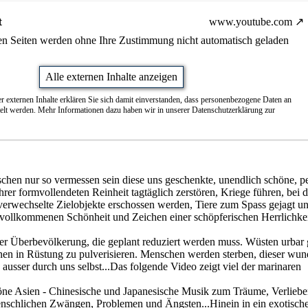
t
www.youtube.com
nen Seiten werden ohne Ihre Zustimmung nicht automatisch geladen
Alle externen Inhalte anzeigen
r externen Inhalte erklären Sie sich damit einverstanden, dass personenbezogene Daten an
telt werden. Mehr Informationen dazu haben wir in unserer Datenschutzerklärung zur
hen nur so vermessen sein diese uns geschenkte, unendlich schöne, pe
ihrer formvollendeten Reinheit tagtäglich zerstören, Kriege führen, bei 
verwechselte Zielobjekte erschossen werden, Tiere zum Spass gejagt u
 vollkommenen Schönheit und Zeichen einer schöpferischen Herrlichke
der Überbevölkerung, die geplant reduziert werden muss. Wüsten urbar
onen in Rüstung zu pulverisieren. Menschen werden sterben, dieser wun
 ausser durch uns selbst...Das folgende Video zeigt viel der marinaren
öne Asien - Chinesische und Japanesische Musik zum Träume, Verlieb
nschlichen Zwängen, Problemen und Ängsten...Hinein in ein exotisch