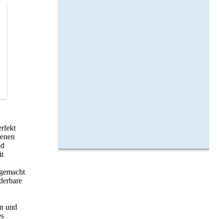
rfekt
denen
nd
it
 gemacht
derbare
en und
es