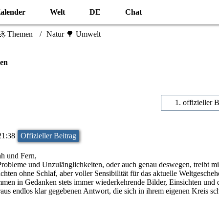
alender
Welt
DE
Chat
🚀 Themen
Natur 🌳 Umwelt
ben
1. offizieller 
21:38
Offizieller Beitrag
h und Fern,
Probleme und Unzulänglichkeiten, oder auch genau deswegen, treibt mi
hten ohne Schlaf, aber voller Sensibilität für das aktuelle Weltgescheh
en in Gedanken stets immer wiederkehrende Bilder, Einsichten und 
raus endlos klar gegebenen Antwort, die sich in ihrem eigenen Kreis sch