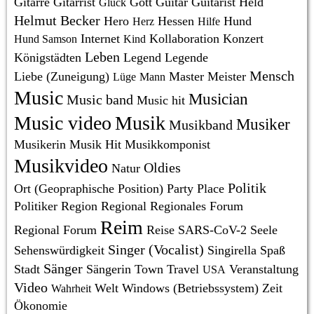
Gitarre
Gitarrist
Gott
Guitar
Guitarist
Held
Glück
Helmut Becker
Hero
Hessen
Hund
Herz
Hilfe
Internet
Kollaboration
Konzert
Hund Samson
Kind
Leben
Königstädten
Legend
Legende
Mensch
Liebe (Zuneigung)
Master
Meister
Lüge
Mann
Music
Musician
Music band
Music hit
Music video
Musik
Musiker
Musikband
Musikerin
Musik Hit
Musikkomponist
Musikvideo
Oldies
Natur
Politik
Ort (Geopraphische Position)
Party
Place
Politiker
Region
Regional
Regionales Forum
Reim
Regional Forum
Reise
SARS-CoV-2
Seele
Singer (Vocalist)
Sehenswürdigkeit
Singirella
Spaß
Sänger
Stadt
Sängerin
Town
Travel
Veranstaltung
USA
Video
Welt
Windows (Betriebssystem)
Zeit
Wahrheit
Ökonomie