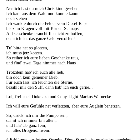
Neulich hast du mich Christkind gesehen.
Ich kam aus dem Wald und konnte kaum
noch stehen.
Ich wankte durch die Felder vom Diesel-Raps
bis zum Kragen voll mit Birnen-Schnaps.
Auf Geschenke braucht Ihr nicht zu hoffen,
denn ich hat das ganze Geld versoffen!
Tu' bitte net so glotzen,
ich muss jetz kotzen.
So reiher ich eure lieben Geschenke raus,
und find' zwei Tage nimmer nach Haus'.
Trotzdem hab' ich euch alle lieb,
bin doch kein gemeiner Dieb.
Für euch lass' ich leuchten die Sterne,
bezahlt mir den Suff, dann hab' ich euch gerne...
Lol, frei nach Duke aka und Copy-Light Markus Wernecke
Ich will eure Gefühle net verletzten, aber eure Äuglein benetzen.
So, drück' ich mir die Pumpe rein,
damit ich nimmer bin allein,
und fahr' ab ganz fein,
ich altes Drogenschwein.
^ Erklärung zur letzten Strophe: Diese Strophe ist gnadenlos angelehnt