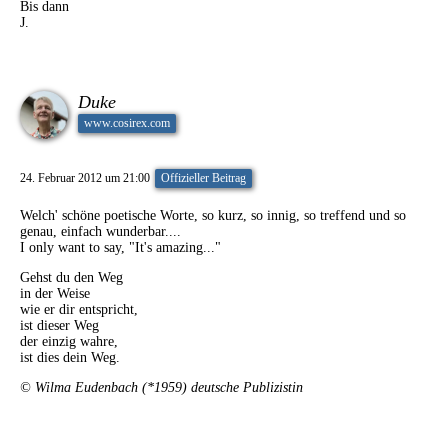
Bis dann
J.
Duke
www.cosirex.com
24. Februar 2012 um 21:00
Offizieller Beitrag
Welch' schöne poetische Worte, so kurz, so innig, so treffend und so
genau, einfach wunderbar....
I only want to say, "It's amazing..."
Gehst du den Weg
in der Weise
wie er dir entspricht,
ist dieser Weg
der einzig wahre,
ist dies dein Weg.
© Wilma Eudenbach (*1959) deutsche Publizistin