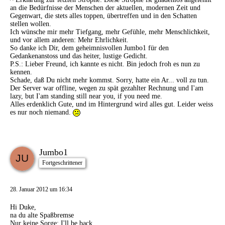
an die Bedürfnisse der Menschen der aktuellen, modernen Zeit und
Gegenwart, die stets alles toppen, übertreffen und in den Schatten
stellen wollen.
Ich wünsche mir mehr Tiefgang, mehr Gefühle, mehr Menschlichkeit,
und vor allem anderen: Mehr Ehrlichkeit.
So danke ich Dir, dem geheimnisvollen Jumbo1 für den
Gedankenanstoss und das heiter, lustige Gedicht.
P.S.: Lieber Freund, ich kannte es nicht. Bin jedoch froh es nun zu
kennen.
Schade, daß Du nicht mehr kommst. Sorry, hatte ein Ar... voll zu tun.
Der Server war offline, wegen zu spät gezahlter Rechnung und I'am
lazy, but I'am standing still near you, if you need me.
Alles erdenklich Gute, und im Hintergrund wird alles gut. Leider weiss
es nur noch niemand.
Jumbo1
Fortgeschrittener
28. Januar 2012 um 16:34
Hi Duke,
na du alte Spaßbremse
Nur keine Sorge: I'll be back