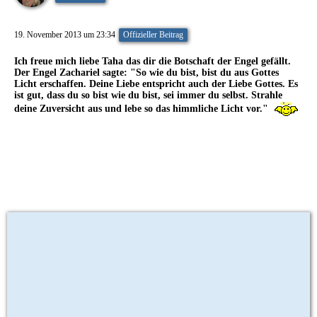
19. November 2013 um 23:34
Offizieller Beitrag
Ich freue mich liebe Taha das dir die Botschaft der Engel gefällt.
Der Engel Zachariel sagte:
"So wie du bist, bist du aus Gottes
Licht erschaffen. Deine Liebe entspricht auch der Liebe Gottes. Es
ist gut, dass du so bist wie du bist, sei immer du selbst. Strahle
deine Zuversicht aus und lebe so das himmliche Licht vor."