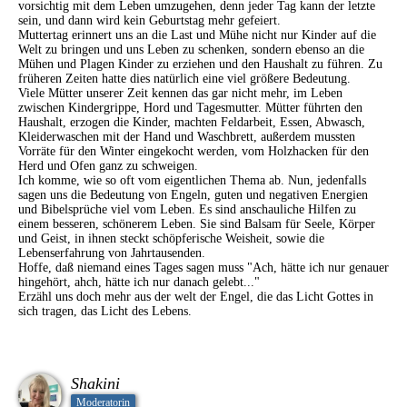
vorsichtig mit dem Leben umzugehen, denn jeder Tag kann der letzte
sein, und dann wird kein Geburtstag mehr gefeiert.
Muttertag erinnert uns an die Last und Mühe nicht nur Kinder auf die
Welt zu bringen und uns Leben zu schenken, sondern ebenso an die
Mühen und Plagen Kinder zu erziehen und den Haushalt zu führen. Zu
früheren Zeiten hatte dies natürlich eine viel größere Bedeutung.
Viele Mütter unserer Zeit kennen das gar nicht mehr, im Leben
zwischen Kindergrippe, Hord und Tagesmutter. Mütter führten den
Haushalt, erzogen die Kinder, machten Feldarbeit, Essen, Abwasch,
Kleiderwaschen mit der Hand und Waschbrett, außerdem mussten
Vorräte für den Winter eingekocht werden, vom Holzhacken für den
Herd und Ofen ganz zu schweigen.
Ich komme, wie so oft vom eigentlichen Thema ab. Nun, jedenfalls
sagen uns die Bedeutung von Engeln, guten und negativen Energien
und Bibelsprüche viel vom Leben. Es sind anschauliche Hilfen zu
einem besseren, schönerem Leben. Sie sind Balsam für Seele, Körper
und Geist, in ihnen steckt schöpferische Weisheit, sowie die
Lebenserfahrung von Jahrtausenden.
Hoffe, daß niemand eines Tages sagen muss "Ach, hätte ich nur genauer
hingehört, ahch, hätte ich nur danach gelebt..."
Erzähl uns doch mehr aus der welt der Engel, die das Licht Gottes in
sich tragen, das Licht des Lebens.
Shakini
Moderatorin