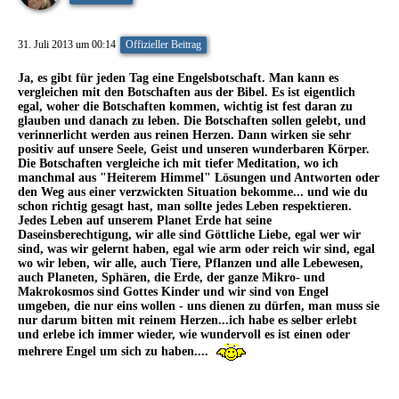
31. Juli 2013 um 00:14
Offizieller Beitrag
Ja, es gibt für jeden Tag eine Engelsbotschaft. Man kann es
vergleichen mit den Botschaften aus der Bibel. Es ist eigentlich
egal, woher die Botschaften kommen, wichtig ist fest daran zu
glauben und danach zu leben. Die Botschaften sollen gelebt, und
verinnerlicht werden aus reinen Herzen. Dann wirken sie sehr
positiv auf unsere Seele, Geist und unseren wunderbaren Körper.
Die Botschaften vergleiche ich mit tiefer Meditation, wo ich
manchmal aus "Heiterem Himmel" Lösungen und Antworten oder
den Weg aus einer verzwickten Situation bekomme... und wie du
schon richtig gesagt hast, man sollte jedes Leben respektieren.
Jedes Leben auf unserem Planet Erde hat seine
Daseinsberechtigung, wir alle sind Göttliche Liebe, egal wer wir
sind, was wir gelernt haben, egal wie arm oder reich wir sind, egal
wo wir leben, wir alle, auch Tiere, Pflanzen und alle Lebewesen,
auch Planeten, Sphären, die Erde, der ganze Mikro- und
Makrokosmos sind Gottes Kinder und wir sind von Engel
umgeben, die nur eins wollen - uns dienen zu dürfen, man muss sie
nur darum bitten mit reinem Herzen...ich habe es selber erlebt
und erlebe ich immer wieder, wie wundervoll es ist einen oder
mehrere Engel um sich zu haben....