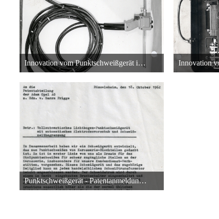
Innovation vom Punktschweißgerät in Rüsselsheim bei der Adam Opel AG
26. Oktober 2013 um 00:36
26.
22
Punktschweißgerät - Patentanmeldung - Rüsselsheim Adam Opel AG
26. Oktober 2013 um 00:03
22