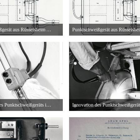
Punktschweißgerät aus Rüsselsheim Adam Opel AG - Technische Zeichnung - 2
 Oktober 2013 um 01:26
26. Oktober 2013 um 0
22
22
Innovation des Punktschweißgeräts in Rüsselsheim bei der Adam Opel AG
 Oktober 2013 um 00:55
26. Oktober 2013 um 0
22
22