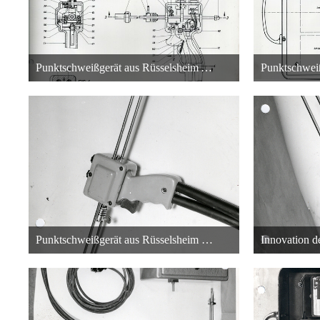
Punktschweißgerät aus Rüsselsheim Adam Opel AG - Technische Zeichnung - 3
26. Oktober 2013 um 01:41
26.
22
Punktschweißgerät aus Rüsselsheim von der Adam Opel AG
26. Oktober 2013 um 01:00
26.
22