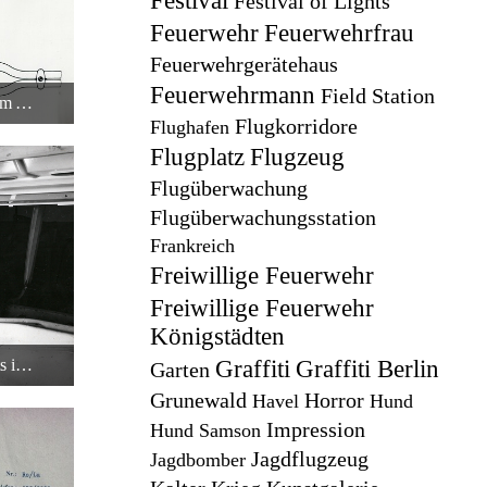
Festival
Festival of Lights
Feuerwehr
Feuerwehrfrau
Feuerwehrgerätehaus
Feuerwehrmann
Field Station
Punktschweißgerät aus Rüsselsheim Adam Opel AG - Technische Zeichnung - 1
1:09
Flugkorridore
Flughafen
Flugplatz
Flugzeug
Flugüberwachung
Flugüberwachungsstation
Frankreich
Freiwillige Feuerwehr
Freiwillige Feuerwehr
Königstädten
Innovation des Punktschweißgeräts in Rüsselsheim bei der Adam Opel AG
Graffiti
Graffiti Berlin
Garten
0:44
Grunewald
Horror
Havel
Hund
Impression
Hund Samson
Jagdflugzeug
Jagdbomber