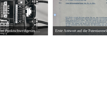
Innovation vom Punktschweißgeräts in Rüsselsheim bei der Adam Opel AG
 Oktober 2013 um 00:27
26. Oktober 2013 um 0
22
22