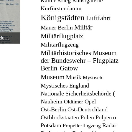
Kalter Krieg
Kunstgalerie
Kurfürstendamm
Königstädten
Luftfahrt
Militär
Mauer Berlin
Militärflugplatz
Erste Antwort auf die Patentanmeldung des Punktschweißgeräts in Rüsselsheim
0:08
Militärflugzeug
Militärhistorisches Museum
der Bundeswehr – Flugplatz
Berlin-Gatow
Museum
Musik
Mystisch
Mystisches England
Nationale Sicherheitsbehörde (
Nauheim
Opel
Oldtimer
Ost-Berlin
Ost-Deutschland
Ostblockstaaten
Polen
Polperro
Potsdam
Radar
Propellerflugzeug