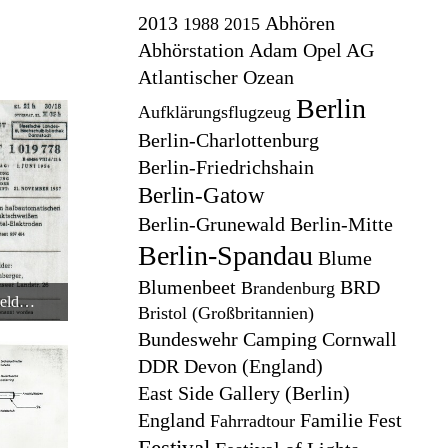
2013
Abhören
1988
2015
Abhörstation
Adam Opel AG
Atlantischer Ozean
Berlin
Aufklärungsflugzeug
Berlin-Charlottenburg
Berlin-Friedrichshain
Berlin-Gatow
Berlin-Grunewald
Berlin-Mitte
Berlin-Spandau
Blume
Blumenbeet
BRD
Brandenburg
Zweite Antwort auf die Patentanmeldung des Punktschweißgeräts in Rüsselsheim
Bristol (Großbritannien)
3:24
Bundeswehr
Camping
Cornwall
DDR
Devon (England)
East Side Gallery (Berlin)
England
Familie
Fest
Fahrradtour