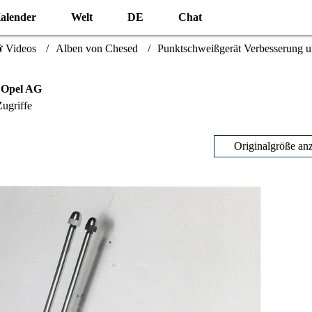
alender
Welt
DE
Chat
 Videos
Alben von Chesed
Punktschweißgerät Verbesserung 
 Opel AG
ugriffe
Originalgröße an