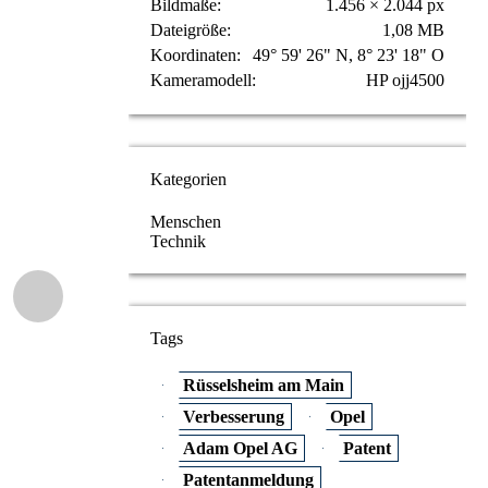
Bildmaße
1.456 × 2.044 px
Dateigröße
1,08 MB
Koordinaten
49° 59' 26" N, 8° 23' 18" O
Kameramodell
HP ojj4500
Kategorien
Menschen
Technik
Tags
Rüsselsheim am Main
Verbesserung
Opel
Adam Opel AG
Patent
Patentanmeldung