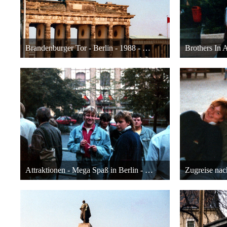
Brandenburger Tor - Berlin - 1988 - Ostberlin
10. April 2016 um 18:49
10. 
24
Attraktionen - Mega Spaß in Berlin - 1988
10. April 2016 um 18:49
10. 
23