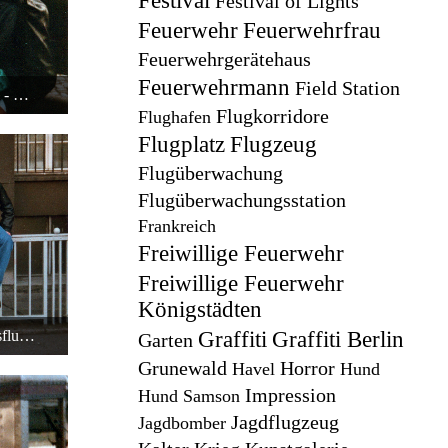
Festival
Festival of Lights
Feuerwehr
Feuerwehrfrau
Feuerwehrgerätehaus
Feuerwehrmann
Field Station
Tages-Trip nach Ost-Berlin - 1988 - Siggi - Andy - Oli
Flugkorridore
Flughafen
Flugplatz
Flugzeug
Flugüberwachung
Flugüberwachungsstation
Frankreich
Freiwillige Feuerwehr
Freiwillige Feuerwehr
Königstädten
Berlin-Party-Tour 1988 - Tagesausflug Ost-Berlin - Gnadenlose Freunde
Graffiti
Graffiti Berlin
Garten
Grunewald
Horror
Havel
Hund
Impression
Hund Samson
Jagdflugzeug
Jagdbomber