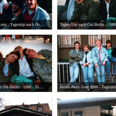
Brothers In Arms - Tagestrip nach Ost-Berlin - 1988
April 2016 um 18:49
10. April 2016 um 18:49
23
23
Zugreise nach Ost-Berlin - 1988 - Tagestour
April 2016 um 18:49
10. April 2016 um 18:49
23
23