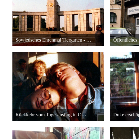
Sowjetisches Ehrenmal Tiergarten - Ost-Berlin - 1988
10. April 2016 um 18:49
10. 
24
Rückkehr vom Tagesausflug in Ost-Berlin - 1988
10. April 2016 um 18:49
10. 
23