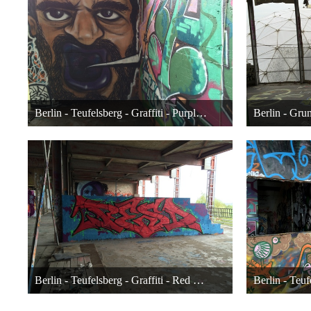
Berlin - Teufelsberg - Graffiti - Purple Mouth Man
26. November 2014 um 00:38
26. 
21
Berlin - Teufelsberg - Graffiti - Red Letters On Blue Background
26. November 2014 um 00:38
26. 
21