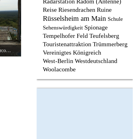
Radarstation
Radom (Antenne)
Reise
Riesendrachen
Ruine
Rüsselsheim am Main
Schule
Spionage
Sehenswürdigkeit
Tempelhofer Feld
Teufelsberg
Touristenattraktion
Trümmerberg
Berlin - Teufelsberg - Graffiti - Barcode auf Hausdach
Vereinigtes Königreich
0:38
West-Berlin
Westdeutschland
Woolacombe