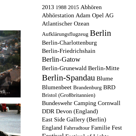
2013
Abhören
1988
2015
Abhörstation
Adam Opel AG
Atlantischer Ozean
Berlin
Aufklärungsflugzeug
Berlin-Charlottenburg
Berlin-Friedrichshain
Berlin-Gatow
Berlin-Grunewald
Berlin-Mitte
Berlin-Spandau
Blume
Blumenbeet
BRD
Brandenburg
Ausblick vom Fernsehturm Ost-Berlin - 1988
Bristol (Großbritannien)
Bundeswehr
Camping
Cornwall
DDR
Devon (England)
East Side Gallery (Berlin)
England
Familie
Fest
Fahrradtour