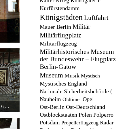
Kalter Krieg
Kunstgalerie
Kurfürstendamm
Königstädten
Luftfahrt
Militär
Mauer Berlin
Militärflugplatz
Militärflugzeug
Militärhistorisches Museum
der Bundeswehr – Flugplatz
Berlin-Gatow
Museum
Musik
Mystisch
Mystisches England
Nationale Sicherheitsbehörde (
Nauheim
Opel
Oldtimer
Ost-Berlin
Ost-Deutschland
Berlin - Teufelsberg - Graffiti - Mr Gaile
0:38
Ostblockstaaten
Polen
Polperro
Potsdam
Radar
Propellerflugzeug