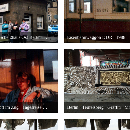
Öffentliches Scheißhaus Ost-Berlin 1988 - Oberstufenfahrt Deutsch-Leistungskurs Fr. Mattke
Eisenbahnwaggon DDR - 1988
April 2016 um 18:49
10. April 2016 um 18:49
23
23
Duke erschöpft im Zug - Tagesreise nach Ost-Berlin - 1988
April 2016 um 18:49
26. November 2014 um 0
23
21