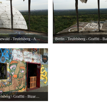
Berlin - Grunewald - Teufelsberg - Abhörstation - Radarkuppel
November 2014 um 00:38
26. November 2014 um 0
21
21
Berlin - Teufelsberg - Graffiti - Bizarres Gesicht mit Vogel in Hand
November 2014 um 00:38
21