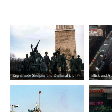
Ergreifende Skulptur und Denkmal in Ost-Berlin - 1988
10. April 2016 um 18:49
10. 
24