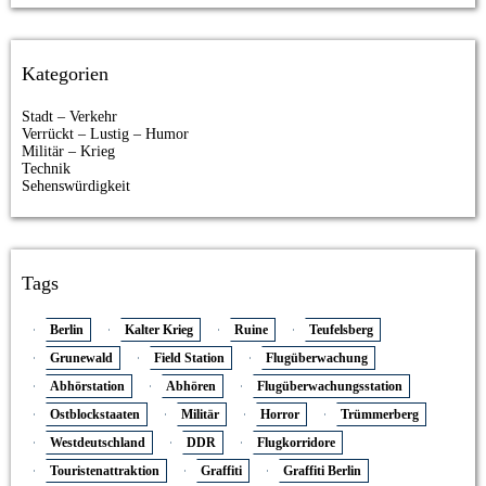
Kategorien
Stadt – Verkehr
Verrückt – Lustig – Humor
Militär – Krieg
Technik
Sehenswürdigkeit
Tags
Berlin
Kalter Krieg
Ruine
Teufelsberg
Grunewald
Field Station
Flugüberwachung
Abhörstation
Abhören
Flugüberwachungsstation
Ostblockstaaten
Militär
Horror
Trümmerberg
Westdeutschland
DDR
Flugkorridore
Touristenattraktion
Graffiti
Graffiti Berlin