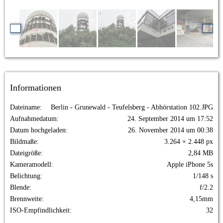
Informationen
Dateiname
Berlin - Grunewald - Teufelsberg - Abhörstation 102.JPG
Aufnahmedatum
24. September 2014 um 17:52
Datum hochgeladen
26. November 2014 um 00:38
Bildmaße
3.264 × 2.448 px
Dateigröße
2,84 MB
Kameramodell
Apple iPhone 5s
Belichtung
1/148 s
Blende
f/2.2
Brennweite
4,15mm
ISO-Empfindlichkeit
32