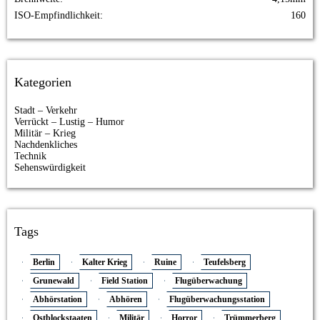
ISO-Empfindlichkeit
160
Kategorien
Stadt – Verkehr
Verrückt – Lustig – Humor
Militär – Krieg
Nachdenkliches
Technik
Sehenswürdigkeit
Tags
Berlin
Kalter Krieg
Ruine
Teufelsberg
Grunewald
Field Station
Flugüberwachung
Abhörstation
Abhören
Flugüberwachungsstation
Ostblockstaaten
Militär
Horror
Trümmerberg