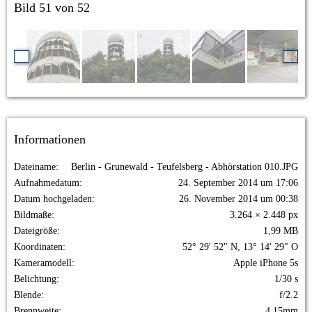
Bild 51 von 52
Informationen
Dateiname
Berlin - Grunewald - Teufelsberg - Abhörstation 010.JPG
Aufnahmedatum
24. September 2014 um 17:06
Datum hochgeladen
26. November 2014 um 00:38
Bildmaße
3.264 × 2.448 px
Dateigröße
1,99 MB
Koordinaten
52° 29' 52" N, 13° 14' 29" O
Kameramodell
Apple iPhone 5s
Belichtung
1/30 s
Blende
f/2.2
Brennweite
4,15mm