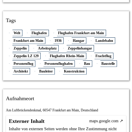
Tags
Welt
Flughafen
Flughafen Frankfurt am Main
Frankfurt am Main
1936
Hangar
Landebahn
Zeppelin
Arbeitsplatz
Zeppelinhangar
Zeppelin LZ 129
Flughafen Rhein-Main
Frachtflug
Personenflug
Personenflughafen
Bau
Baustelle
Architekt
Bauleiter
Konstruktion
Aufnahmeort
Am Luftbrückendenkmal, 60547 Frankfurt am Main, Deutschland
Externer Inhalt
maps.google.com
Inhalte von externen Seiten werden ohne Ihre Zustimmung nicht