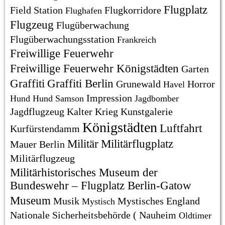
Flugplatz
Field Station
Flugkorridore
Flughafen
Flugzeug
Flugüberwachung
Flugüberwachungsstation
Frankreich
Freiwillige Feuerwehr
Freiwillige Feuerwehr Königstädten
Garten
Graffiti
Graffiti Berlin
Grunewald
Horror
Havel
Impression
Hund
Hund Samson
Jagdbomber
Jagdflugzeug
Kalter Krieg
Kunstgalerie
Königstädten
Luftfahrt
Kurfürstendamm
Militär
Militärflugplatz
Mauer Berlin
Militärflugzeug
Militärhistorisches Museum der
Bundeswehr – Flugplatz Berlin-Gatow
Museum
Musik
Mystisches England
Mystisch
Nationale Sicherheitsbehörde (
Nauheim
Oldtimer