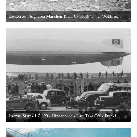
Zerstörter Flughafen München-Riem 07.06.1945 - 2. Weltkrieg - Destroyed Airport Munich-Riem - World War 2
12. Mai 2016 um 01:45
15
Letzter Start - LZ 129 - Hindenburg - Last Take Off - Frankfurt am Main 1937 - Autobahn A5
29. Dezember 2015 um 00:47
13