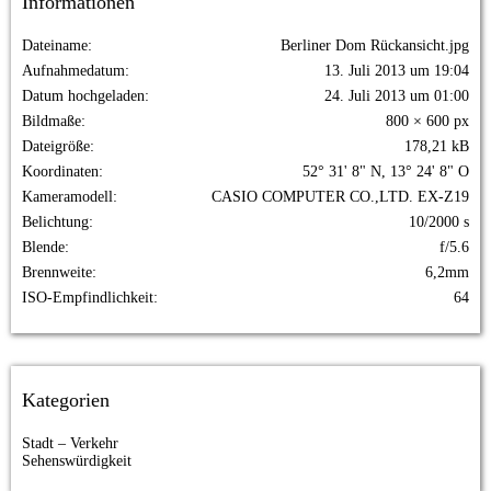
Informationen
Dateiname
Berliner Dom Rückansicht.jpg
Aufnahmedatum
13. Juli 2013 um 19:04
Datum hochgeladen
24. Juli 2013 um 01:00
Bildmaße
800 × 600 px
Dateigröße
178,21 kB
Koordinaten
52° 31' 8" N, 13° 24' 8" O
Kameramodell
CASIO COMPUTER CO.,LTD. EX-Z19
Belichtung
10/2000 s
Blende
f/5.6
Brennweite
6,2mm
ISO-Empfindlichkeit
64
Kategorien
Stadt – Verkehr
Sehenswürdigkeit