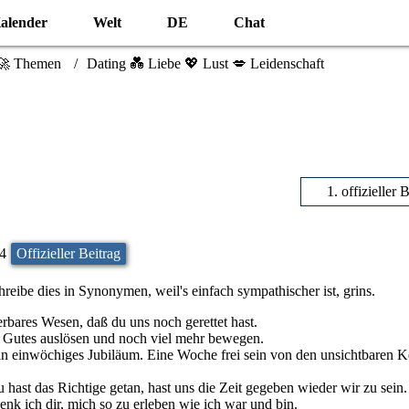
alender
Welt
DE
Chat
🚀 Themen
Dating 💑 Liebe 💖 Lust 💋 Leidenschaft
1. offizieller 
14
Offizieller Beitrag
hreibe dies in Synonymen, weil's einfach sympathischer ist, grins.
bares Wesen, daß du uns noch gerettet hast.
l Gutes auslösen und noch viel mehr bewegen.
n einwöchiges Jubiläum. Eine Woche frei sein von den unsichtbaren Ke
 hast das Richtige getan, hast uns die Zeit gegeben wieder wir zu sein.
nk ich dir, mich so zu erleben wie ich war und bin.