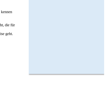
o kennen
t, die für
ise geht.