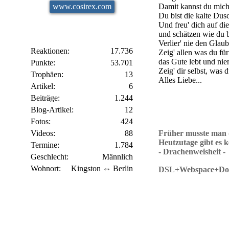
www.cosirex.com
Damit kannst du mich
Du bist die kalte Dus
Und freu' dich auf di
und schätzen wie du b
Verlier' nie den Glau
Reaktionen
17.736
Zeig' allen was du für
das Gute lebt und ni
Punkte
53.701
Zeig' dir selbst, was 
Trophäen
13
Alles Liebe...
Artikel
6
Beiträge
1.244
Blog-Artikel
12
Fotos
424
Videos
88
Früher musste man d
Heutzutage gibt es 
Termine
1.784
- Drachenweisheit -
Geschlecht
Männlich
Wohnort
Kingston ⇔ Berlin
DSL+Webspace+Dom