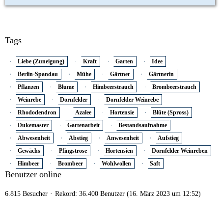
Tags
Liebe (Zuneigung)
Kraft
Garten
Idee
Berlin-Spandau
Mühe
Gärtner
Gärtnerin
Pflanzen
Blume
Himbeerstrauch
Brombeerstrauch
Weinrebe
Dornfelder
Dornfelder Weinrebe
Rhododendron
Azalee
Hortensie
Blüte (Spross)
Dukemaster
Gartenarbeit
Bestandsaufnahme
Abwesenheit
Abstieg
Anwesenheit
Aufstieg
Gewächs
Pfingstrose
Hortensien
Dornfelder Weinreben
Himbeer
Brombeer
Wohlwollen
Saft
Benutzer online
6.815 Besucher
Rekord: 36.400 Benutzer (
16. März 2023 um 12:52
)