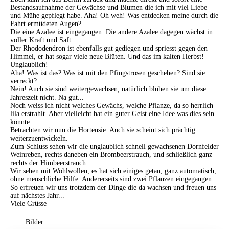
Bestandsaufnahme der Gewächse und Blumen die ich mit viel Liebe
und Mühe gepflegt habe. Aha! Oh weh! Was entdecken meine durch die
Fahrt ermüdeten Augen?
Die eine Azalee ist eingegangen. Die andere Azalee dagegen wächst in
voller Kraft und Saft.
Der Rhododendron ist ebenfalls gut gediegen und spriesst gegen den
Himmel, er hat sogar viele neue Blüten. Und das im kalten Herbst!
Unglaublich!
Aha! Was ist das? Was ist mit den Pfingstrosen geschehen? Sind sie
verreckt?
Nein! Auch sie sind weitergewachsen, natürlich blühen sie um diese
Jahreszeit nicht. Na gut...
Noch weiss ich nicht welches Gewächs, welche Pflanze, da so herrlich
lila erstrahlt. Aber vielleicht hat ein guter Geist eine Idee was dies sein
könnte.
Betrachten wir nun die Hortensie. Auch sie scheint sich prächtig
weiterzuentwickeln.
Zum Schluss sehen wir die unglaublich schnell gewachsenen Dornfelder
Weinreben, rechts daneben ein Brombeerstrauch, und schließlich ganz
rechts der Himbeerstrauch.
Wir sehen mit Wohlwollen, es hat sich einiges getan, ganz automatisch,
ohne menschliche Hilfe. Andererseits sind zwei Pflanzen eingegangen.
So erfreuen wir uns trotzdem der Dinge die da wachsen und freuen uns
auf nächstes Jahr...
Viele Grüsse
Bilder