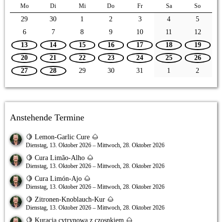
Mo
Di
Mi
Do
Fr
Sa
So
29
30
1
2
3
4
5
6
7
8
9
10
11
12
13
14
15
16
17
18
19
20
21
22
23
24
25
26
27
28
29
30
31
1
2
Anstehende Termine
🍋 Lemon-Garlic Cure 🌰
Dienstag, 13. Oktober 2026 – Mittwoch, 28. Oktober 2026
🍋 Cura Limão-Alho 🌰
Dienstag, 13. Oktober 2026 – Mittwoch, 28. Oktober 2026
🍋 Cura Limón-Ajo 🌰
Dienstag, 13. Oktober 2026 – Mittwoch, 28. Oktober 2026
🍋 Zitronen-Knoblauch-Kur 🌰
Dienstag, 13. Oktober 2026 – Mittwoch, 28. Oktober 2026
🍋 Kuracja cytrynowa z czosnkiem 🌰