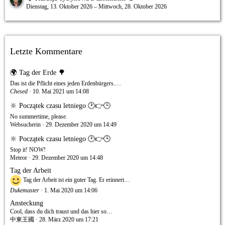
Dienstag, 13. Oktober 2026 – Mittwoch, 28. Oktober 2026
Letzte Kommentare
🌍 Tag der Erde 🌳
Das ist die Pflicht eines jeden Erdenbürgers.…
Chesed
10. Mai 2021 um 14:08
🔆 Początek czasu letniego 🕑👉🕒
No summertime, please.
Websucherin
29. Dezember 2020 um 14:49
🔆 Początek czasu letniego 🕑👉🕒
Stop it! NOW!
Meteor
29. Dezember 2020 um 14:48
Tag der Arbeit
Tag der Arbeit ist ein guter Tag. Er erinnert…
Dukemaster
1. Mai 2020 um 14:06
Ansteckung
Cool, dass du dich traust und das hier so…
中東王國
28. März 2020 um 17:21