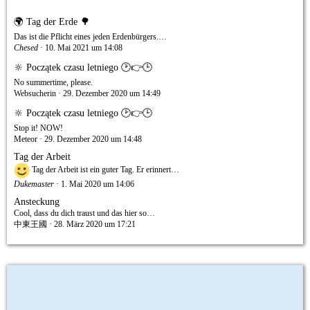
🌍 Tag der Erde 🌳
Das ist die Pflicht eines jeden Erdenbürgers.…
Chesed
10. Mai 2021 um 14:08
🔆 Początek czasu letniego 🕑👉🕒
No summertime, please.
Websucherin
29. Dezember 2020 um 14:49
🔆 Początek czasu letniego 🕑👉🕒
Stop it! NOW!
Meteor
29. Dezember 2020 um 14:48
Tag der Arbeit
Tag der Arbeit ist ein guter Tag. Er erinnert…
Dukemaster
1. Mai 2020 um 14:06
Ansteckung
Cool, dass du dich traust und das hier so…
中東王國
28. März 2020 um 17:21