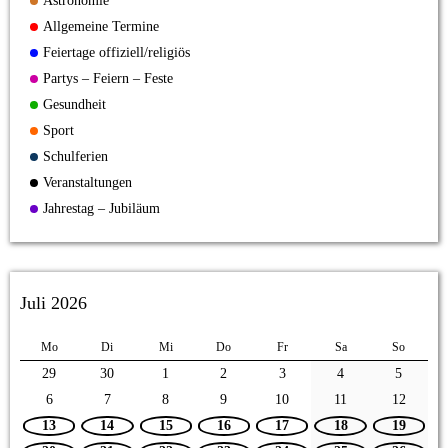
Astronomie
Allgemeine Termine
Feiertage offiziell/religiös
Partys – Feiern – Feste
Gesundheit
Sport
Schulferien
Veranstaltungen
Jahrestag – Jubiläum
Juli 2026
Mo
Di
Mi
Do
Fr
Sa
So
29
30
1
2
3
4
5
6
7
8
9
10
11
12
13
14
15
16
17
18
19