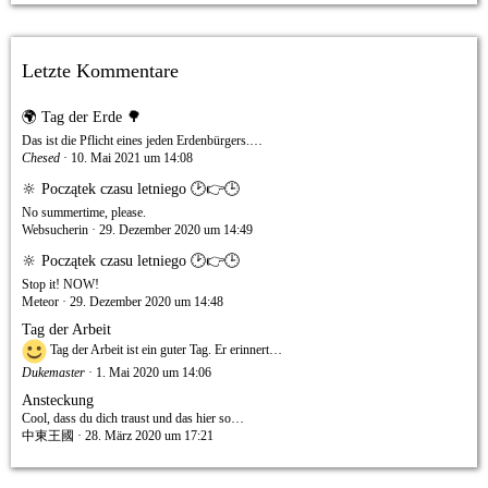
Letzte Kommentare
🌍 Tag der Erde 🌳
Das ist die Pflicht eines jeden Erdenbürgers.…
Chesed
10. Mai 2021 um 14:08
🔆 Początek czasu letniego 🕑👉🕒
No summertime, please.
Websucherin
29. Dezember 2020 um 14:49
🔆 Początek czasu letniego 🕑👉🕒
Stop it! NOW!
Meteor
29. Dezember 2020 um 14:48
Tag der Arbeit
Tag der Arbeit ist ein guter Tag. Er erinnert…
Dukemaster
1. Mai 2020 um 14:06
Ansteckung
Cool, dass du dich traust und das hier so…
中東王國
28. März 2020 um 17:21