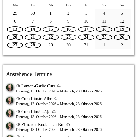
Mo
Di
Mi
Do
Fr
Sa
So
29
30
1
2
3
4
5
6
7
8
9
10
11
12
13
14
15
16
17
18
19
20
21
22
23
24
25
26
27
28
29
30
31
1
2
Anstehende Termine
🍋 Lemon-Garlic Cure 🌰
Dienstag, 13. Oktober 2026 – Mittwoch, 28. Oktober 2026
🍋 Cura Limão-Alho 🌰
Dienstag, 13. Oktober 2026 – Mittwoch, 28. Oktober 2026
🍋 Cura Limón-Ajo 🌰
Dienstag, 13. Oktober 2026 – Mittwoch, 28. Oktober 2026
🍋 Zitronen-Knoblauch-Kur 🌰
Dienstag, 13. Oktober 2026 – Mittwoch, 28. Oktober 2026