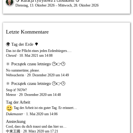
🍋 Kuracja cytrynowa z czosnkiem 🌰
Dienstag, 13. Oktober 2026 – Mittwoch, 28. Oktober 2026
Letzte Kommentare
🌍 Tag der Erde 🌳
Das ist die Pflicht eines jeden Erdenbürgers.…
Chesed
10. Mai 2021 um 14:08
🔆 Początek czasu letniego 🕑👉🕒
No summertime, please.
Websucherin
29. Dezember 2020 um 14:49
🔆 Początek czasu letniego 🕑👉🕒
Stop it! NOW!
Meteor
29. Dezember 2020 um 14:48
Tag der Arbeit
Tag der Arbeit ist ein guter Tag. Er erinnert…
Dukemaster
1. Mai 2020 um 14:06
Ansteckung
Cool, dass du dich traust und das hier so…
中東王國
28. März 2020 um 17:21