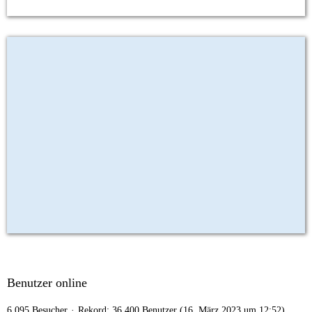
Benutzer online
6.095 Besucher
Rekord: 36.400 Benutzer (
16. März 2023 um 12:52
)