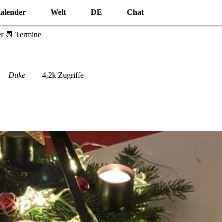
alender
Welt
DE
Chat
r 📆 Termine
Duke
4,2k Zugriffe