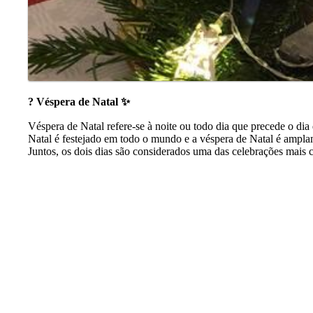
? Véspera de Natal ✨
Véspera de Natal refere-se à noite ou todo dia que precede o di
Natal é festejado em todo o mundo e a véspera de Natal é amplam
Juntos, os dois dias são considerados uma das celebrações mais cu