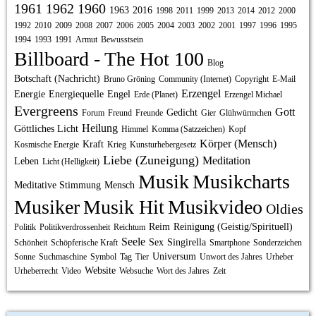
1961
1962
1960
1963
2016
1998
2011
1999
2013
2014
2012
2000
1992
2010
2009
2008
2007
2006
2005
2004
2003
2002
2001
1997
1996
1995
1994
1993
1991
Armut
Bewusstsein
Billboard - The Hot 100
Blog
Botschaft (Nachricht)
Bruno Gröning
Community (Internet)
Copyright
E-Mail
Erzengel
Energie
Energiequelle
Engel
Erde (Planet)
Erzengel Michael
Evergreens
Gott
Gedicht
Forum
Freund
Freunde
Gier
Glühwürmchen
Heilung
Göttliches Licht
Himmel
Komma (Satzzeichen)
Kopf
Körper (Mensch)
Kraft
Kosmische Energie
Krieg
Kunsturhebergesetz
Liebe (Zuneigung)
Meditation
Leben
Licht (Helligkeit)
Musik
Musikcharts
Meditative Stimmung
Mensch
Musiker
Musik Hit
Musikvideo
Oldies
Reim
Reinigung (Geistig/Spirituell)
Politik
Politikverdrossenheit
Reichtum
Seele
Sex
Singirella
Schönheit
Schöpferische Kraft
Smartphone
Sonderzeichen
Universum
Sonne
Suchmaschine
Symbol
Tag
Tier
Unwort des Jahres
Urheber
Website
Urheberrecht
Video
Websuche
Wort des Jahres
Zeit