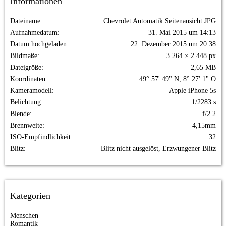
Informationen
Dateiname
Chevrolet Automatik Seitenansicht.JPG
Aufnahmedatum
31. Mai 2015 um 14:13
Datum hochgeladen
22. Dezember 2015 um 20:38
Bildmaße
3.264 × 2.448 px
Dateigröße
2,65 MB
Koordinaten
49° 57' 49" N, 8° 27' 1" O
Kameramodell
Apple iPhone 5s
Belichtung
1/2283 s
Blende
f/2.2
Brennweite
4,15mm
ISO-Empfindlichkeit
32
Blitz
Blitz nicht ausgelöst, Erzwungener Blitz
Kategorien
Menschen
Romantik