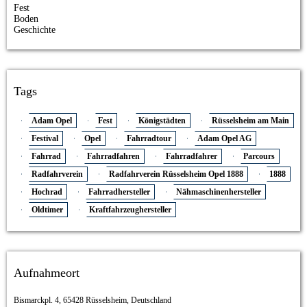
Fest
Boden
Geschichte
Tags
Adam Opel
Fest
Königstädten
Rüsselsheim am Main
Festival
Opel
Fahrradtour
Adam Opel AG
Fahrrad
Fahrradfahren
Fahrradfahrer
Parcours
Radfahrverein
Radfahrverein Rüsselsheim Opel 1888
1888
Hochrad
Fahrradhersteller
Nähmaschinenhersteller
Oldtimer
Kraftfahrzeughersteller
Aufnahmeort
Bismarckpl. 4, 65428 Rüsselsheim, Deutschland