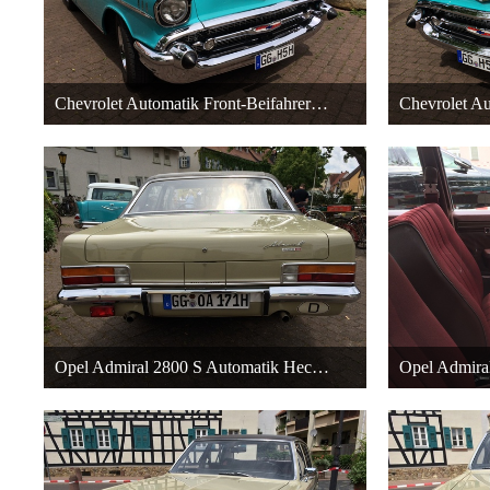
Chevrolet Automatik Front-Beifahrerseite
Chevrolet Au
22. Dezember 2015 um 20:38
22. Dezembe
27
Opel Admiral 2800 S Automatik Heckansicht
22. Dezember 2015 um 18:59
22. Dezembe
27