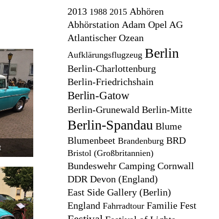
2013
Abhören
1988
2015
Abhörstation
Adam Opel AG
Atlantischer Ozean
Berlin
Aufklärungsflugzeug
Berlin-Charlottenburg
Berlin-Friedrichshain
Berlin-Gatow
Berlin-Grunewald
Berlin-Mitte
Berlin-Spandau
Blume
Blumenbeet
BRD
Brandenburg
t
Bristol (Großbritannien)
Bundeswehr
Camping
Cornwall
DDR
Devon (England)
East Side Gallery (Berlin)
England
Familie
Fest
Fahrradtour