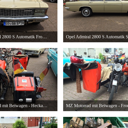
Opel Admiral 2800 S Automatik Frontansicht
r 2015 um 18:40
22. Dezember 2015 um 18:40
27
27
MZ Motorrad mit Beiwagen - Heckansicht
r 2015 um 05:22
18. Dezember 2015 um 05:22
27
27