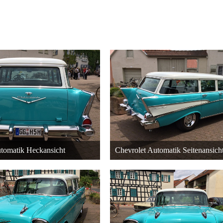
tomatik Heckansicht
Chevrolet Automatik Seitenansich
r 2015 um 20:38
22. Dezember 2015 um 20:38
27
27