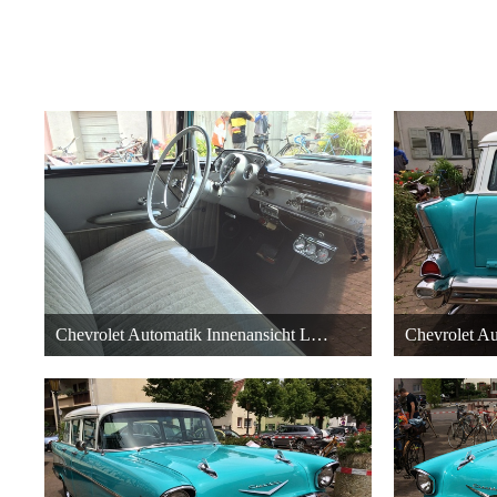
Chevrolet Automatik Innenansicht Lenkradschaltung
Chevrolet Au
22. Dezember 2015 um 20:38
22. Dezembe
27