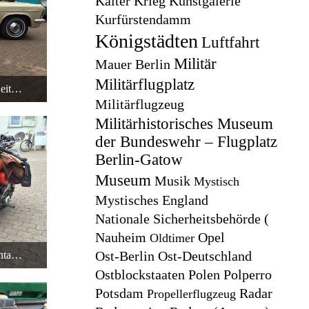
Kalter Krieg
Kunstgalerie
Kurfürstendamm
Königstädten
Luftfahrt
Militär
Mauer Berlin
Militärflugplatz
Opel Admiral 2800 S Automatik Seitenansicht
Militärflugzeug
Militärhistorisches Museum
der Bundeswehr – Flugplatz
Berlin-Gatow
Museum
Musik
Mystisch
Mystisches England
Nationale Sicherheitsbehörde (
Nauheim
Opel
Oldtimer
Ost-Berlin
Ost-Deutschland
MZ Motorrad mit Beiwagen - Frontansicht
Ostblockstaaten
Polen
Polperro
Potsdam
Radar
Propellerflugzeug