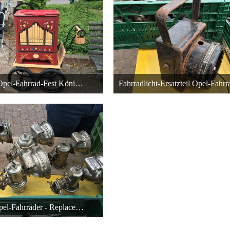
Drehorgel - Opel-Fahrrad-Fest Königstädten Opel Bicycle Party
r 2015 um 05:22
18. Dezember 2015 um 05:22
27
27
Ersatzteile Opel-Fahrräder - Replacement Parts Opel Bicycles
r 2015 um 05:22