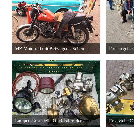
MZ Motorrad mit Beiwagen - Seitenansicht
18. Dezember 2015 um 05:22
18. Dezembe
27
Lampen-Ersatzteile Opel-Fahrräder - Light Replacement Parts Opel Bicycles
18. Dezember 2015 um 05:22
18. Dezembe