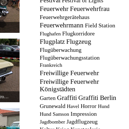
Festival
Festival of Lights
Feuerwehr
Feuerwehrfrau
Feuerwehrgerätehaus
Feuerwehrmann
Field Station
Flugkorridore
Flughafen
Flugplatz
Flugzeug
Flugüberwachung
Flugüberwachungsstation
Frankreich
Freiwillige Feuerwehr
Freiwillige Feuerwehr
Königstädten
Opel Admiral 2800 S Automatik Front-Beifahrerseite
Graffiti
Graffiti Berlin
Garten
Grunewald
Horror
Havel
Hund
Impression
Hund Samson
Jagdflugzeug
Jagdbomber