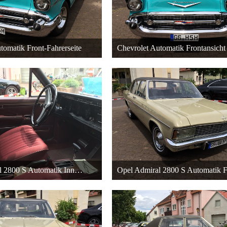
tomatik Front-Fahrerseite
Chevrolet Automatik Frontansicht
r 2015 um 20:38
22. Dezember 2015 um 20:38
27
27
Opel Admiral 2800 S Automatik Innenansicht
r 2015 um 18:40
22. Dezember 2015 um 18:40
27
27