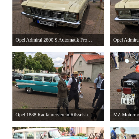
Opel Admiral 2800 S Automatik Front-Fahrerseite
22. Dezember 2015 um 18:40
22. Dezembe
27
Opel 1888 Radfahrerverein Rüsselsheim - History - Opel 1888 Bicycle Club
18. Dezember 2015 um 05:22
18. Dezembe
27