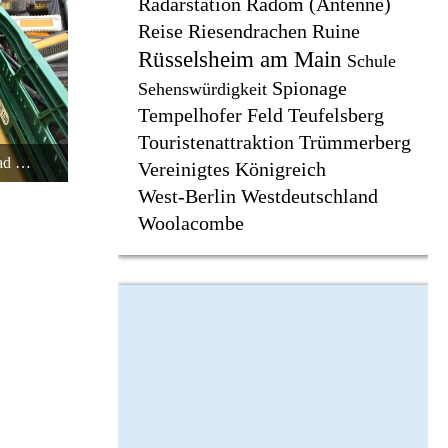
Radarstation
Radom (Antenne)
Reise
Riesendrachen
Ruine
Rüsselsheim am Main
Schule
Spionage
Sehenswürdigkeit
Tempelhofer Feld
Teufelsberg
Touristenattraktion
Trümmerberg
Fahrradlicht-Ersatzteil Opel-Fahrrad - Bicycle Light Replacement Part Opel Bicycle
Vereinigtes Königreich
West-Berlin
Westdeutschland
Woolacombe