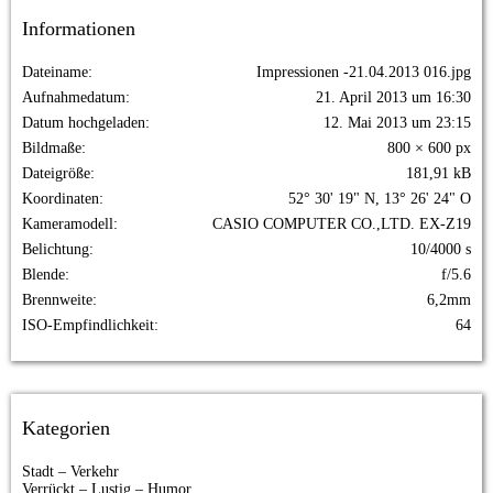
Informationen
Dateiname
Impressionen -21.04.2013 016.jpg
Aufnahmedatum
21. April 2013 um 16:30
Datum hochgeladen
12. Mai 2013 um 23:15
Bildmaße
800 × 600 px
Dateigröße
181,91 kB
Koordinaten
52° 30' 19" N, 13° 26' 24" O
Kameramodell
CASIO COMPUTER CO.,LTD. EX-Z19
Belichtung
10/4000 s
Blende
f/5.6
Brennweite
6,2mm
ISO-Empfindlichkeit
64
Kategorien
Stadt – Verkehr
Verrückt – Lustig – Humor