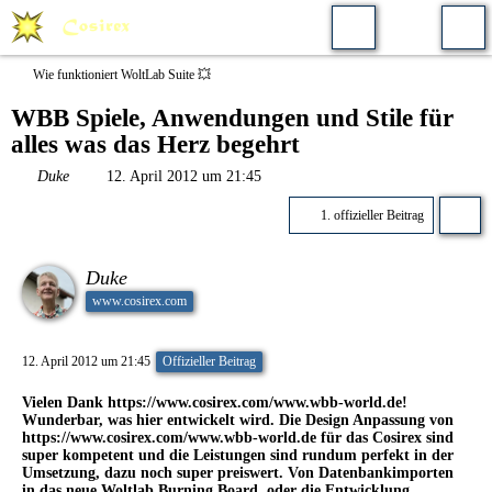
Wie funktioniert WoltLab Suite 💥
WBB Spiele, Anwendungen und Stile für
alles was das Herz begehrt
Duke
12. April 2012 um 21:45
1. offizieller Beitrag
Duke
www.cosirex.com
12. April 2012 um 21:45
Offizieller Beitrag
Vielen Dank
https://www.cosirex.com/www.wbb-world.de
!
Wunderbar, was hier entwickelt wird. Die Design Anpassung von
https://www.cosirex.com/www.wbb-world.de
für das Cosirex sind
super kompetent und die Leistungen sind rundum perfekt in der
Umsetzung, dazu noch super preiswert. Von Datenbankimporten
in das neue Woltlab Burning Board, oder die Entwicklung,