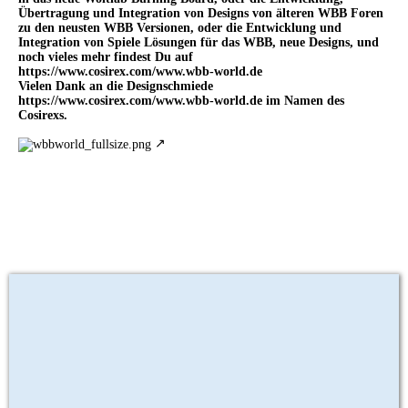
Übertragung und Integration von Designs von älteren WBB Foren
zu den neusten WBB Versionen, oder die Entwicklung und
Integration von Spiele Lösungen für das WBB, neue Designs, und
noch vieles mehr findest Du auf
https://www.cosirex.com/www.wbb-world.de
Vielen Dank an die Designschmiede
https://www.cosirex.com/www.wbb-world.de
im Namen des
Cosirexs.