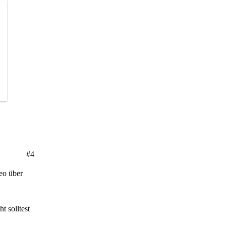
#4
eo über
t solltest