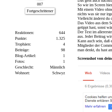
Das geht auch nachträ
007
So wie im Screen hier
Mit einem Video ohne
Fortgeschrittener
nichts was sie nur ir
Vielleicht änderst du
Das Video aus dem Scr
getippt hast, sonst wä
Der Text im allererst
Reaktionen
644
aus. Jeder Beitrag wir
Punkte
1.325
Kann auch sein, daß es
Trophäen
4
Mitglieder der Commun
Beiträge
98
man denkt, du hast am
Blog-Artikel
1
Screenshot von dei
Fotos
1
Geschlecht
Männlich
Wohnort
Schwyz