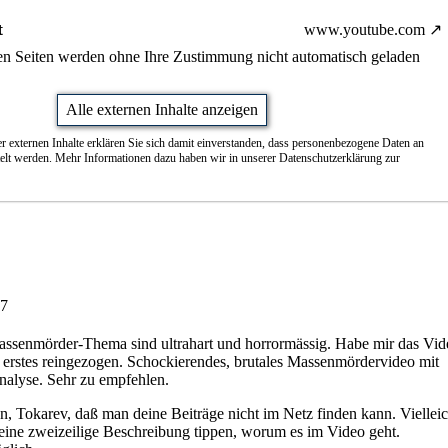
t
www.youtube.com
nen Seiten werden ohne Ihre Zustimmung nicht automatisch geladen
Alle externen Inhalte anzeigen
r externen Inhalte erklären Sie sich damit einverstanden, dass personenbezogene Daten an
telt werden. Mehr Informationen dazu haben wir in unserer Datenschutzerklärung zur
47
assenmörder-Thema sind ultrahart und horrormässig. Habe mir das Vid
erstes reingezogen. Schockierendes, brutales Massenmördervideo mit
nalyse. Sehr zu empfehlen.
en,
Tokarev
, daß man deine Beiträge nicht im Netz finden kann. Vielleich
eine zweizeilige Beschreibung tippen, worum es im Video geht.