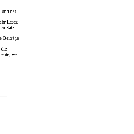
 und hat
ehr Leser.
hen Satz
e Beiträge
.
 die
Leute, weil
.