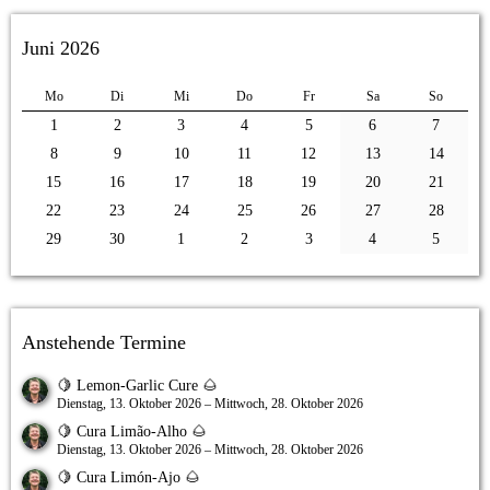
Juni 2026
Mo
Di
Mi
Do
Fr
Sa
So
1
2
3
4
5
6
7
8
9
10
11
12
13
14
15
16
17
18
19
20
21
22
23
24
25
26
27
28
29
30
1
2
3
4
5
Anstehende Termine
🍋 Lemon-Garlic Cure 🌰
Dienstag, 13. Oktober 2026 – Mittwoch, 28. Oktober 2026
🍋 Cura Limão-Alho 🌰
Dienstag, 13. Oktober 2026 – Mittwoch, 28. Oktober 2026
🍋 Cura Limón-Ajo 🌰