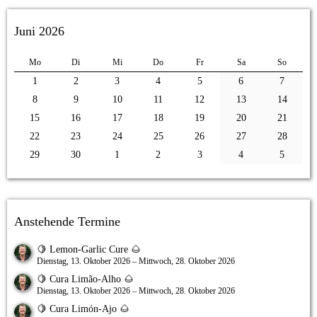
Juni 2026
Mo
Di
Mi
Do
Fr
Sa
So
1
2
3
4
5
6
7
8
9
10
11
12
13
14
15
16
17
18
19
20
21
22
23
24
25
26
27
28
29
30
1
2
3
4
5
Anstehende Termine
🍋 Lemon-Garlic Cure 🌰
Dienstag, 13. Oktober 2026 – Mittwoch, 28. Oktober 2026
🍋 Cura Limão-Alho 🌰
Dienstag, 13. Oktober 2026 – Mittwoch, 28. Oktober 2026
🍋 Cura Limón-Ajo 🌰