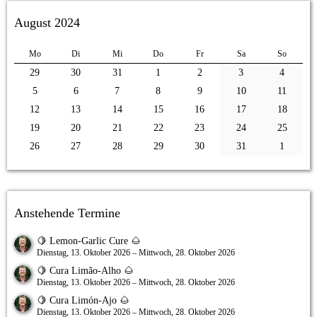
August 2024
Mo
Di
Mi
Do
Fr
Sa
So
29
30
31
1
2
3
4
5
6
7
8
9
10
11
12
13
14
15
16
17
18
19
20
21
22
23
24
25
26
27
28
29
30
31
1
Anstehende Termine
🍋 Lemon-Garlic Cure 🌰
Dienstag, 13. Oktober 2026 – Mittwoch, 28. Oktober 2026
🍋 Cura Limão-Alho 🌰
Dienstag, 13. Oktober 2026 – Mittwoch, 28. Oktober 2026
🍋 Cura Limón-Ajo 🌰
Dienstag, 13. Oktober 2026 – Mittwoch, 28. Oktober 2026