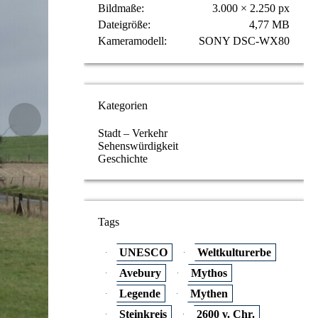
Bildmaße
3.000 × 2.250 px
Dateigröße
4,77 MB
Kameramodell
SONY DSC-WX80
Kategorien
Stadt – Verkehr
Sehenswürdigkeit
Geschichte
Tags
UNESCO
Weltkulturerbe
Avebury
Mythos
Legende
Mythen
Steinkreis
2600 v. Chr.