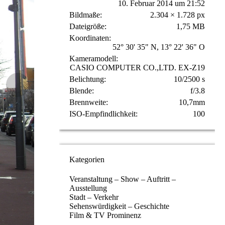
10. Februar 2014 um 21:52
Bildmaße
2.304 × 1.728 px
Dateigröße
1,75 MB
Koordinaten
52° 30' 35" N, 13° 22' 36" O
Kameramodell
CASIO COMPUTER CO.,LTD. EX-Z19
Belichtung
10/2500 s
Blende
f/3.8
Brennweite
10,7mm
ISO-Empfindlichkeit
100
Kategorien
Veranstaltung – Show – Auftritt –
Ausstellung
Stadt – Verkehr
Sehenswürdigkeit – Geschichte
Film & TV Prominenz