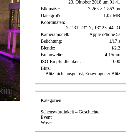
23. Oktober 2018 um 01:41
Bildmaße
3.263 × 1.853 px
Dateigröße
1,07 MB
Koordinaten
52° 31' 23" N, 13° 23' 44" O
Kameramodell
Apple iPhone 5s
Belichtung
1/17 s
Blende
f/2.2
Brennweite
4,15mm
ISO-Empfindlichkeit
1000
Blitz
Blitz nicht ausgelöst, Erzwungener Blitz
Kategorien
Sehenswürdigkeit – Geschichte
Event
Wasser