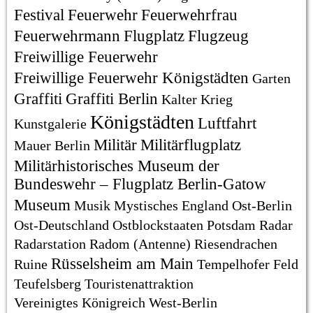
Festival
Feuerwehr
Feuerwehrfrau
Feuerwehrmann
Flugplatz
Flugzeug
Freiwillige Feuerwehr
Freiwillige Feuerwehr Königstädten
Garten
Graffiti
Graffiti Berlin
Kalter Krieg
Königstädten
Luftfahrt
Kunstgalerie
Militär
Militärflugplatz
Mauer Berlin
Militärhistorisches Museum der
Bundeswehr – Flugplatz Berlin-Gatow
Museum
Musik
Mystisches England
Ost-Berlin
Ost-Deutschland
Ostblockstaaten
Potsdam
Radar
Radarstation
Radom (Antenne)
Riesendrachen
Rüsselsheim am Main
Ruine
Tempelhofer Feld
Teufelsberg
Touristenattraktion
Vereinigtes Königreich
West-Berlin