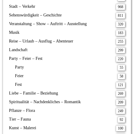
Stadt – Verkehr
968
Sehenswürdigkeit – Geschichte
811
Veranstaltung – Show – Auftritt – Ausstellung
320
Musik
183
Reise – Urlaub – Ausflug – Abenteuer
255
Landschaft
299
Party – Feier – Fest
220
Party
55
Feier
58
Fest
121
Liebe – Familie – Beziehung
269
Spiritualität – Nachdenkliches – Romantik
209
Pflanze – Flora
249
Tier – Fauna
92
Kunst – Malerei
100