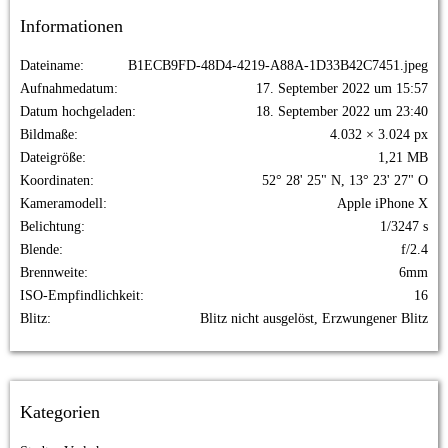
Informationen
Dateiname
B1ECB9FD-48D4-4219-A88A-1D33B42C7451.jpeg
Aufnahmedatum
17. September 2022 um 15:57
Datum hochgeladen
18. September 2022 um 23:40
Bildmaße
4.032 × 3.024 px
Dateigröße
1,21 MB
Koordinaten
52° 28' 25" N, 13° 23' 27" O
Kameramodell
Apple iPhone X
Belichtung
1/3247 s
Blende
f/2.4
Brennweite
6mm
ISO-Empfindlichkeit
16
Blitz
Blitz nicht ausgelöst, Erzwungener Blitz
Kategorien