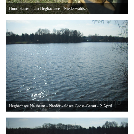
Hund Samson am Hegbachsee - Niederwaldsee
19. April 2013 um 19:34
25
Hegbachsee Nauheim - Niederwaldsee Gross-Gerau - 2.April 2013
19. April 2013 um 20:23
25