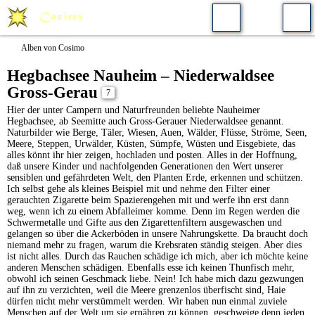
Alben von Cosimo
Hegbachsee Nauheim – Niederwaldsee
Gross-Gerau
7
Hier der unter Campern und Naturfreunden beliebte Nauheimer
Hegbachsee, ab Seemitte auch Gross-Gerauer Niederwaldsee genannt.
Naturbilder wie Berge, Täler, Wiesen, Auen, Wälder, Flüsse, Ströme, Seen,
Meere, Steppen, Urwälder, Küsten, Sümpfe, Wüsten und Eisgebiete, das
alles könnt ihr hier zeigen, hochladen und posten. Alles in der Hoffnung,
daß unsere Kinder und nachfolgenden Generationen den Wert unserer
sensiblen und gefährdeten Welt, den Planten Erde, erkennen und schützen.
Ich selbst gehe als kleines Beispiel mit und nehme den Filter einer
gerauchten Zigarette beim Spazierengehen mit und werfe ihn erst dann
weg, wenn ich zu einem Abfalleimer komme. Denn im Regen werden die
Schwermetalle und Gifte aus den Zigarettenfiltern ausgewaschen und
gelangen so über die Ackerböden in unsere Nahrungskette. Da braucht doch
niemand mehr zu fragen, warum die Krebsraten ständig steigen. Aber dies
ist nicht alles. Durch das Rauchen schädige ich mich, aber ich möchte keine
anderen Menschen schädigen. Ebenfalls esse ich keinen Thunfisch mehr,
obwohl ich seinen Geschmack liebe. Nein! Ich habe mich dazu gezwungen
auf ihn zu verzichten, weil die Meere grenzenlos überfischt sind, Haie
dürfen nicht mehr verstümmelt werden. Wir haben nun einmal zuviele
Menschen auf der Welt um sie ernähren zu können, geschweige denn jeden