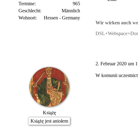
Termine
965
Geschlecht
Männlich
Wohnort
Hessen - Germany
Wir wirken auch wen
DSL+Webspace+Dom
2. Februar 2020 um 1
W komunii uczestnict
Książę
Książę jest aniołem