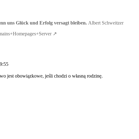
n uns Glück und Erfolg versagt bleiben.
Albert Schweitzer
ains+Homepages+Server
9:55
wo jest obowiązkowe, jeśli chodzi o własną rodzinę.