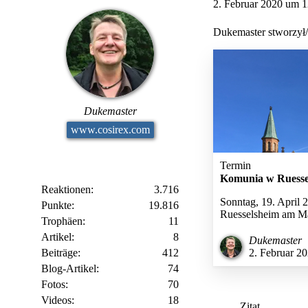
2. Februar 2020 um 1
Dukemaster stworzył
Dukemaster
www.cosirex.com
Termin
Komunia w Ruesse
Reaktionen
3.716
Sonntag, 19. April 
Punkte
19.816
Ruesselsheim am M
Trophäen
11
Artikel
8
Dukemaster
Beiträge
412
2. Februar 2
Blog-Artikel
74
Fotos
70
Videos
18
Zitat