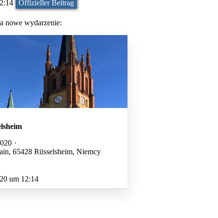
2:14
Offizieller Beitrag
/a nowe wydarzenie:
lsheim
2020
ain, 65428 Rüsselsheim, Niemcy
020 um 12:14